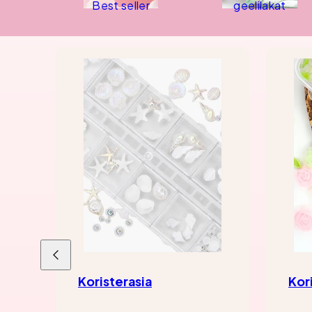
Best seller
geelilakat
Liu'uta
vasemmalle
Koristerasia
Kor