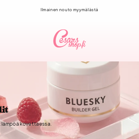
Ilmainen nouto myymälästä
it
t lämpöä kovettaessa.