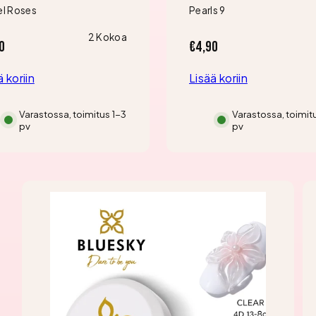
el Roses
Pearls 9
2 Kokoa
a
Hinta
0
€4,90
ä koriin
Lisää koriin
Varastossa, toimitus 1-3
Varastossa, toimit
pv
pv