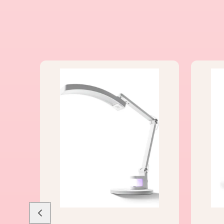
Liu'uta
vasemmalle