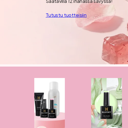
Saatavilla 12 ihanassa sävyssä!
Tutustu tuotteisiin