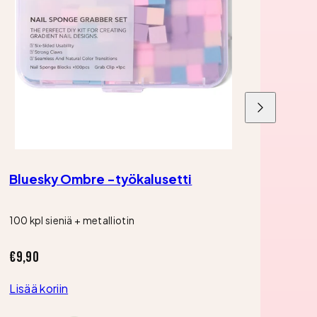
Liu'uta
oikealle
Bluesky Ombre -työkalusetti
Inve
100 kpl sieniä + metalliotin
1 Op
Hinta
Hint
€9,90
€19,
Lisää koriin
Lisää