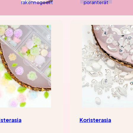
rakennegeelit
poranterät
isterasia
Koristerasia