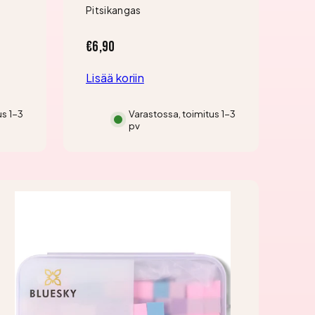
Pitsikangas
Re
Hinta
Hin
€6,90
€6
Lisää koriin
Lis
us 1-3
Varastossa, toimitus 1-3
pv