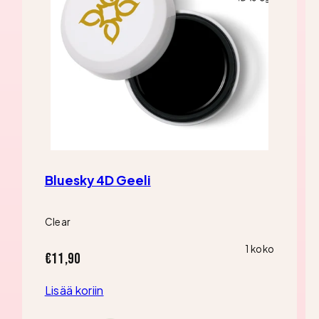
Bluesky 4D Geeli
Clear
1 koko
Hinta
€11,90
Lisää koriin