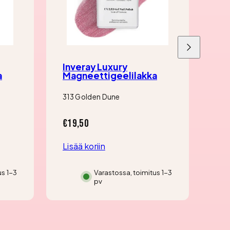
Liu'uta
oikealle
Inveray Luxury
In
a
Magneettigeelilakka
Ma
313 Golden Dune
312
Hinta
Hin
€19,50
€1
Lisää koriin
Lis
us 1-3
Varastossa, toimitus 1-3
pv