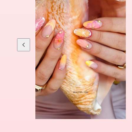
Liu'uta
vasemmalle