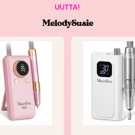
UUTTA!
MelodySusie