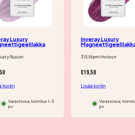
eray Luxury
Inveray Luxury
neettigeelilakka
Magneettigeelilakk
usty Illusion
315 Warm Horizon
a
Hinta
50
€19,50
ä koriin
Lisää koriin
Varastossa, toimitus 1-3
Varastossa, toimit
pv
pv