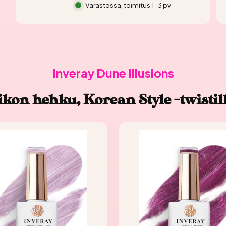
Varastossa, toimitus 1-3 pv
Inveray Dune Illusions
kon hehku, Korean Style -twistil