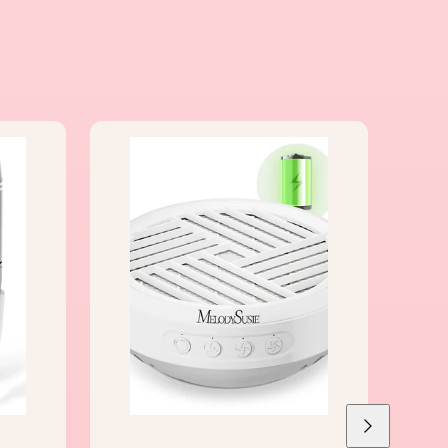
Liu'uta
oikealle