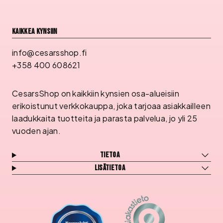
Kaikkea kynsiin
info@cesarsshop.fi
+358 400 608621
CesarsShop on kaikkiin kynsien osa-alueisiin
erikoistunut verkkokauppa, joka tarjoaa asiakkailleen
laadukkaita tuotteita ja parasta palvelua, jo yli 25
vuoden ajan.
Tietoa
Lisätietoa