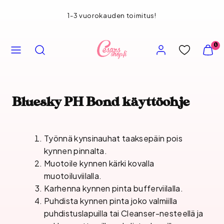
Siirry
1-3 vuorokauden toimitus!
sisältöön
VALIKKO
HAE
TILI
NÄYT
0
OSTOS
(
0
)
Bluesky PH Bond käyttöohje
Työnnä kynsinauhat taaksepäin pois
kynnen pinnalta.
Muotoile kynnen kärki kovalla
muotoiluviilalla.
Karhenna kynnen pinta bufferviilalla.
Puhdista kynnen pinta joko valmiilla
puhdistuslapuilla tai Cleanser-nesteellä ja