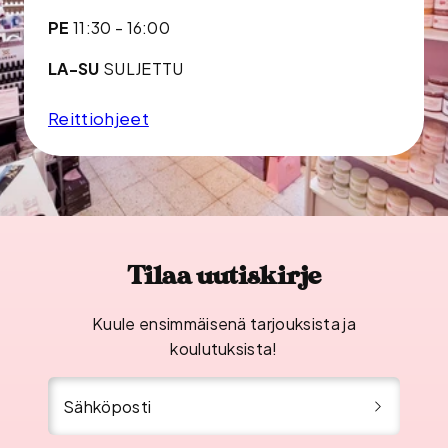
PE
11:30 - 16:00
LA-SU
SULJETTU
Reittiohjeet
Tilaa uutiskirje
Kuule ensimmäisenä tarjouksista ja
koulutuksista!
Sähköposti