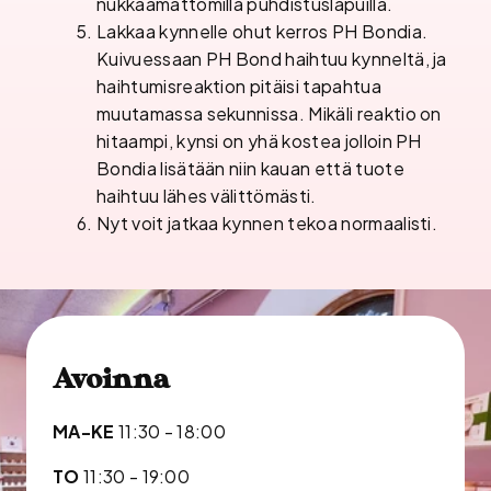
nukkaamattomilla puhdistuslapuilla.
Lakkaa kynnelle ohut kerros PH Bondia.
Kuivuessaan PH Bond haihtuu kynneltä, ja
haihtumisreaktion pitäisi tapahtua
muutamassa sekunnissa. Mikäli reaktio on
hitaampi, kynsi on yhä kostea jolloin PH
Bondia lisätään niin kauan että tuote
haihtuu lähes välittömästi.
Nyt voit jatkaa kynnen tekoa normaalisti.
Avoinna
MA-KE
11:30 - 18:00
TO
11:30 - 19:00