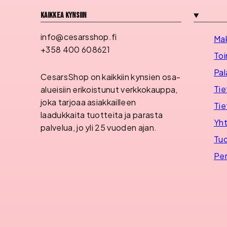
Kaikkea kynsiin
info@cesarsshop.fi
Ma
+358 400 608621
Toi
Pal
CesarsShop on kaikkiin kynsien osa-
Tie
alueisiin erikoistunut verkkokauppa,
joka tarjoaa asiakkailleen
Tie
laadukkaita tuotteita ja parasta
Yht
palvelua, jo yli 25 vuoden ajan.
Tuo
Per