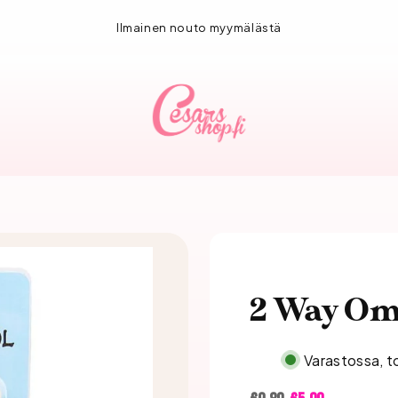
1-3 vuorokauden toimitus!
2 Way Om
Varastossa, t