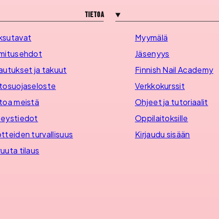
Tietoa
ksutavat
Myymälä
mitusehdot
Jäsenyys
autukset ja takuut
Finnish Nail Academy
tosuojaseloste
Verkkokurssit
toa meistä
Ohjeet ja tutoriaalit
eystiedot
Oppilaitoksille
tteiden turvallisuus
Kirjaudu sisään
uuta tilaus