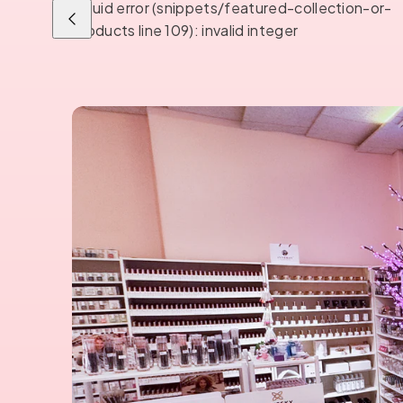
Liquid error (snippets/featured-collection-or-
Liu'uta
products line 109): invalid integer
vasemmalle