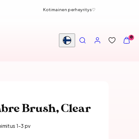
Ilmainen nouto myymälästä
HAE
TILI
NÄYTÄ
0
OSTOS
Maa/alue
(
0
)
bre Brush, Clear
oimitus 1-3 pv