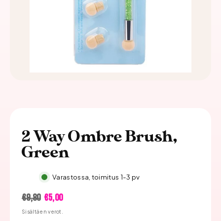
2 Way Ombre Brush,
Green
Varastossa, toimitus 1-3 pv
Hinta
Alennushinta
€9,80
€5,00
Sisältäen verot.