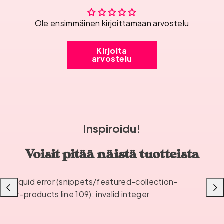
Ole ensimmäinen kirjoittamaan arvostelu
Kirjoita
arvostelu
Inspiroidu!
Voisit pitää näistä tuotteista
Liquid error (snippets/featured-collection-
Liu'uta
Liu'u
or-products line 109): invalid integer
vasemmalle
oikea