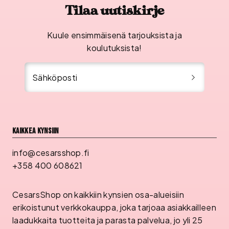
Tilaa uutiskirje
Kuule ensimmäisenä tarjouksista ja
koulutuksista!
Sähköposti
Kaikkea kynsiin
info@cesarsshop.fi
+358 400 608621
CesarsShop on kaikkiin kynsien osa-alueisiin
erikoistunut verkkokauppa, joka tarjoaa asiakkailleen
laadukkaita tuotteita ja parasta palvelua, jo yli 25