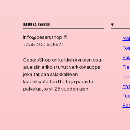
Kaikkea kynsiin
info@cesarsshop.fi
Ma
+358 400 608621
Toi
Pal
CesarsShop on kaikkiin kynsien osa-
Tie
alueisiin erikoistunut verkkokauppa,
joka tarjoaa asiakkailleen
Tie
laadukkaita tuotteita ja parasta
Yht
palvelua, jo yli 25 vuoden ajan.
Tuo
Per