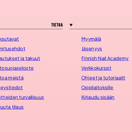
Tietoa
ksutavat
Myymälä
mitusehdot
Jäsenyys
autukset ja takuut
Finnish Nail Academy
tosuojaseloste
Verkkokurssit
toa meistä
Ohjeet ja tutoriaalit
eystiedot
Oppilaitoksille
tteiden turvallisuus
Kirjaudu sisään
uuta tilaus