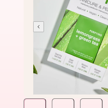
Liu'uta
vasemmalle