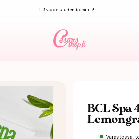
1-3 vuorokauden toimitus!
BCL Spa 4
Lemongra
Varastossa, t