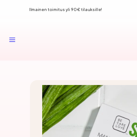
Siirry
Ilmainen toimitus yli 90€ tilauksille!
sisältöön
VALIKKO