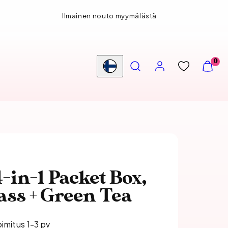
Ilmainen nouto myymälästä
HAE
TILI
NÄYTÄ
0
OSTOS
Maa/alue
(
0
)
-in-1 Packet Box,
ss + Green Tea
oimitus 1-3 pv