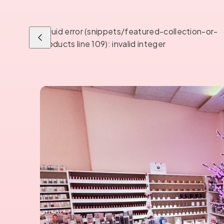
Liquid error (snippets/featured-collection-or-
Liu'uta
products line 109): invalid integer
vasemmalle