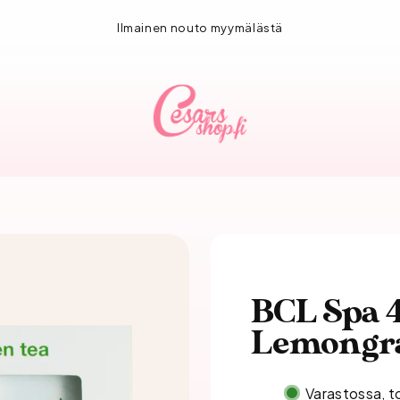
1-3 vuorokauden toimitus!
BCL Spa 4
Lemongra
Varastossa, t