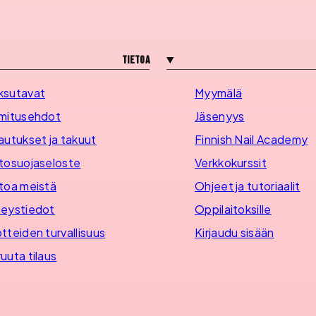
Tietoa
ksutavat
Myymälä
mitusehdot
Jäsenyys
autukset ja takuut
Finnish Nail Academy
tosuojaseloste
Verkkokurssit
toa meistä
Ohjeet ja tutoriaalit
eystiedot
Oppilaitoksille
tteiden turvallisuus
Kirjaudu sisään
uuta tilaus