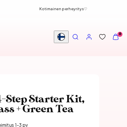
Ilmainen nouto myymälästä
HAE
TILI
NÄYTÄ
0
OSTOS
Maa/alue
(
0
)
-Step Starter Kit,
ss + Green Tea
oimitus 1-3 pv