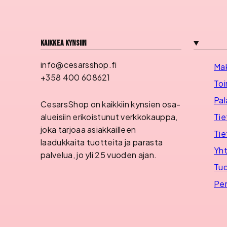
Kaikkea kynsiin
info@cesarsshop.fi
Ma
+358 400 608621
Toi
Pal
CesarsShop on kaikkiin kynsien osa-
Tie
alueisiin erikoistunut verkkokauppa,
joka tarjoaa asiakkailleen
Tie
laadukkaita tuotteita ja parasta
Yht
palvelua, jo yli 25 vuoden ajan.
Tuo
Per