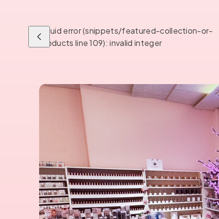
Liquid error (snippets/featured-collection-or-
Liu'uta
products line 109): invalid integer
vasemmalle