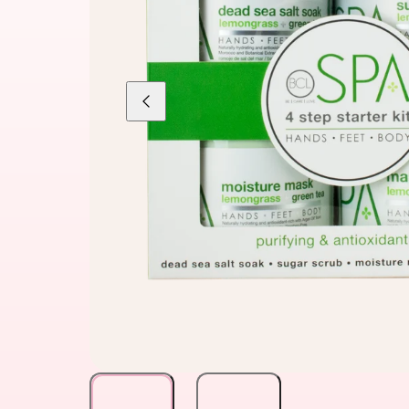
Liu'uta
vasemmalle