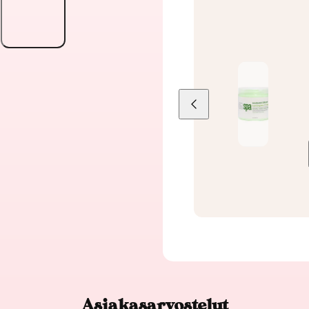
Liu'uta
vasemmalle
Asiakasarvostelut