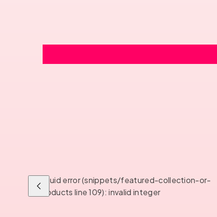
Liquid error (snippets/featured-collection-or-
Liu'uta
products line 109): invalid integer
vasemmalle