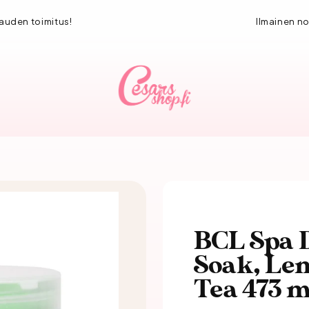
1-3 vuorokauden toimitus!
BCL Spa D
Soak, Le
Tea 473 m