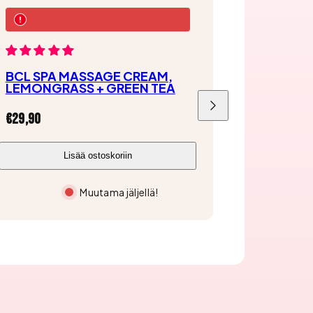
BCL SPA MASSAGE CREAM,
LEMONGRASS + GREEN TEA
Liu'uta
Hinta
€29,90
oikealle
Lisää ostoskoriin
Muutama jäljellä!