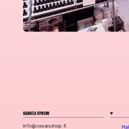
Kaikkea kynsiin
info@cesarsshop.fi
Ma