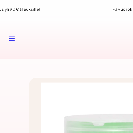
Siirry
Ilmainen toimitus yli 90€ tilauksille!
sisältöön
VALIKKO