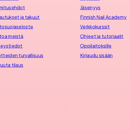
mitusehdot
Jäsenyys
autukset ja takuut
Finnish Nail Academy
tosuojaseloste
Verkkokurssit
toa meistä
Ohjeet ja tutoriaalit
eystiedot
Oppilaitoksille
tteiden turvallisuus
Kirjaudu sisään
uuta tilaus