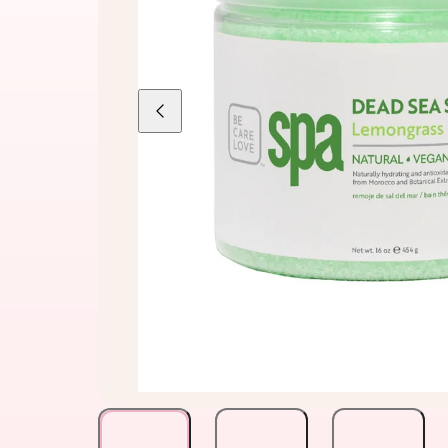
Liu'uta
vasemmalle