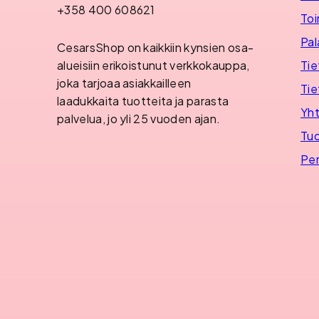
+358 400 608621
Toi
Pal
CesarsShop on kaikkiin kynsien osa-
Tie
alueisiin erikoistunut verkkokauppa,
joka tarjoaa asiakkailleen
Tie
laadukkaita tuotteita ja parasta
Yht
palvelua, jo yli 25 vuoden ajan.
Tuo
Per