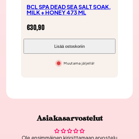
BC
BCL SPA DEAD SEA SALT SOAK,
MI
MILK + HONEY 473 ML
CH
Hinta
€30,90
Hi
€2
Lisää ostoskoriin
Muutama jäljellä!
Asiakasarvostelut
Ole ensimmäinen kirjoittamaan arvostelu