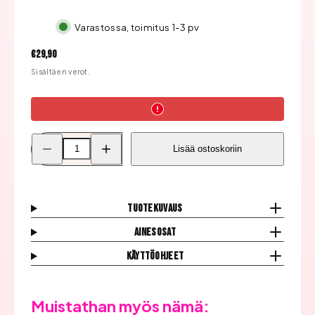
Varastossa, toimitus 1-3 pv
Hinta
€29,90
Sisältäen verot.
Pienennä
Lisää
Lisää ostoskoriin
BCL
BCL
Spa
Spa
Moisture
Moisture
Mask,
Mask,
Milk
Milk
+
+
Tuotekuvaus
Honey
Honey
with
with
Ainesosat
White
White
Chocolate
Chocolate
Käyttöohjeet
määrää
määrää
Muistathan myös nämä: