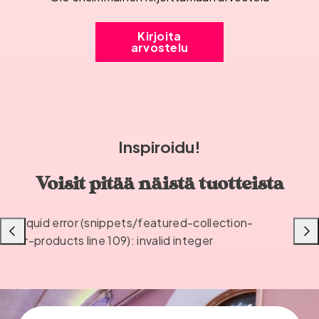
Kirjoita
arvostelu
Inspiroidu!
Voisit pitää näistä tuotteista
Liquid error (snippets/featured-collection-
Liu'uta
Liu'u
or-products line 109): invalid integer
vasemmalle
oikea