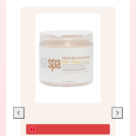
Liu'uta
Liu'uta
vasemmalle
oikealle