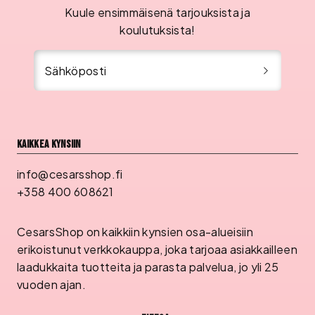
Kuule ensimmäisenä tarjouksista ja
koulutuksista!
Sähköposti
Kaikkea kynsiin
info@cesarsshop.fi
+358 400 608621
CesarsShop on kaikkiin kynsien osa-alueisiin
erikoistunut verkkokauppa, joka tarjoaa asiakkailleen
laadukkaita tuotteita ja parasta palvelua, jo yli 25
vuoden ajan.