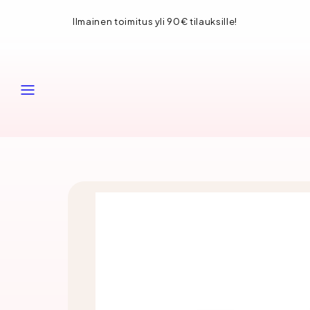
Siirry
Ilmainen toimitus yli 90€ tilauksille!
sisältöön
VALIKKO