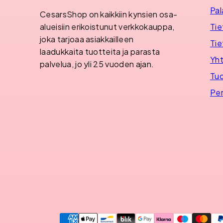
Pal
CesarsShop on kaikkiin kynsien osa-
Tie
alueisiin erikoistunut verkkokauppa,
joka tarjoaa asiakkailleen
Tie
laadukkaita tuotteita ja parasta
Yht
palvelua, jo yli 25 vuoden ajan.
Tuo
Per
Maksutavat