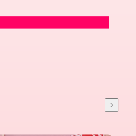
Liu'uta
oikealle