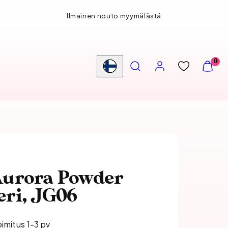
Ilmainen nouto myymälästä
HAE
TILI
NÄYTÄ
0
OSTOS
Maa/alue
(
0
)
Aurora Powder
eri, JG06
oimitus 1-3 pv