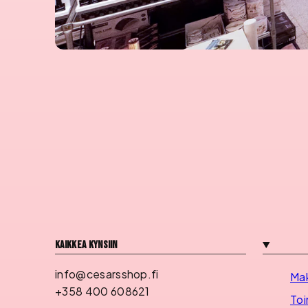
Kaikkea kynsiin
info@cesarsshop.fi
Ma
+358 400 608621
Toi