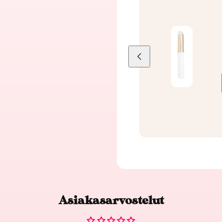
Liu'uta
vasemmalle
Asiakasarvostelut