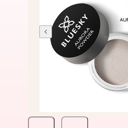
Liu'uta
vasemmalle