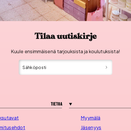
Tilaa uutiskirje
Kuule ensimmäisenä tarjouksista ja koulutuksista!
Sähköposti
Tietoa
ksutavat
Myymälä
mitusehdot
Jäsenyys