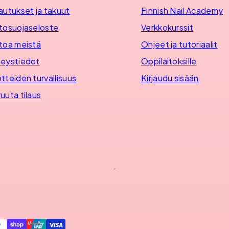
autukset ja takuut
Finnish Nail Academy
tosuojaseloste
Verkkokurssit
toa meistä
Ohjeet ja tutoriaalit
eystiedot
Oppilaitoksille
tteiden turvallisuus
Kirjaudu sisään
uuta tilaus