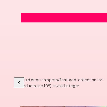
Liquid error (snippets/featured-collection-or-
Liu'uta
products line 109): invalid integer
vasemmalle