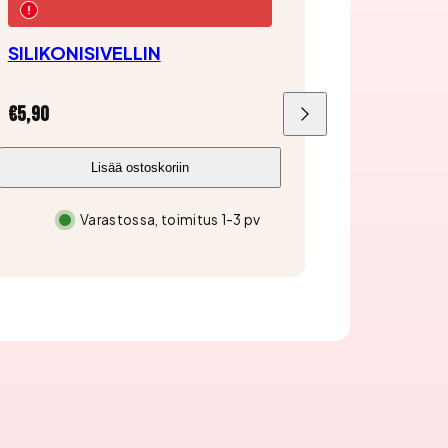
SILIKONISIVELLIN
Hinta
€5,90
Liu'uta
oikealle
Lisää ostoskoriin
Varastossa, toimitus 1-3 pv