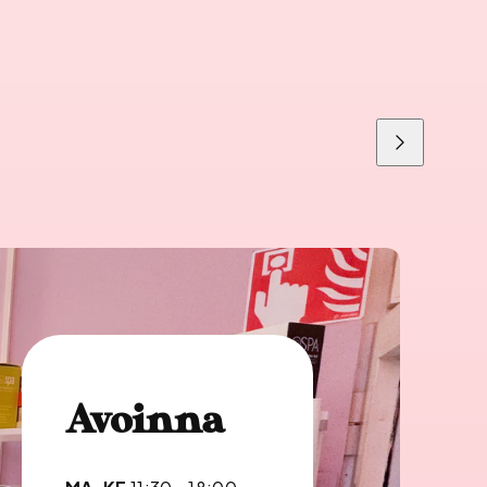
Liu'uta
oikealle
Avoinna