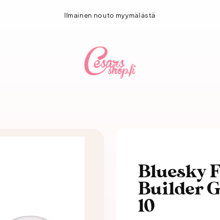
1-3 vuorokauden toimitus!
Bluesky F
Builder G
10