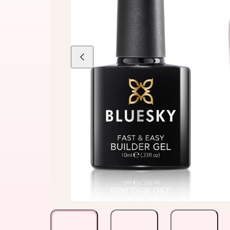
Liu'uta
vasemmalle