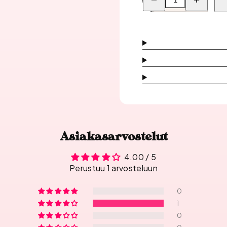
Bluesky
Bluesky
Fast
Fast
&amp;
&amp;
Easy
Easy
Builder
Builder
Geeli,
Geeli,
Mauve
Mauve
Mist
Mist
10
10
määrää
määrää
Asiakasarvostelut
4.00 / 5
Perustuu 1 arvosteluun
0
1
0