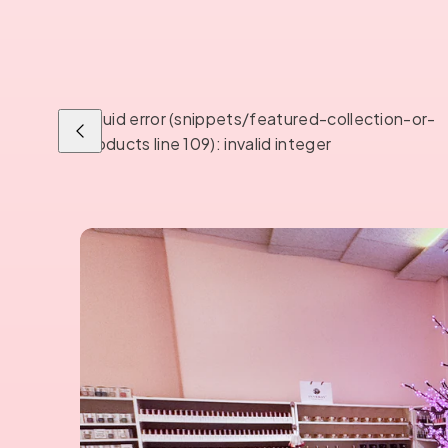
Liquid error (snippets/featured-collection-or-
Liu'uta
products line 109): invalid integer
vasemmalle