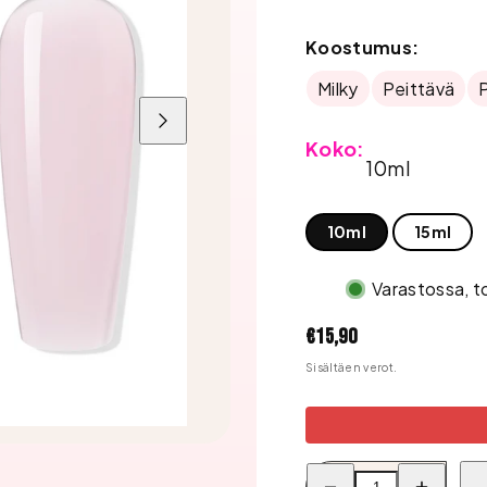
Koostumus:
Milky
Peittävä
Liu'uta
oikealle
Koko:
10ml
10ml
15ml
Varastossa, t
Hinta
€15,90
Sisältäen verot.
Pienennä
Lisää