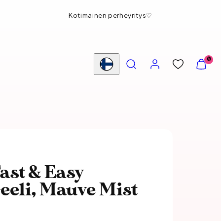
Ilmainen nouto myymälästä
HAE
TILI
NÄYTÄ
0
OSTOS
Maa/alue
(
0
)
ast & Easy
eeli, Mauve Mist