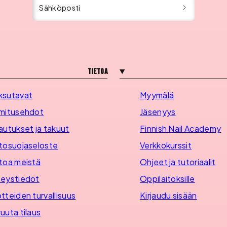
Sähköposti
Tietoa
ksutavat
Myymälä
mitusehdot
Jäsenyys
autukset ja takuut
Finnish Nail Academy
tosuojaseloste
Verkkokurssit
toa meistä
Ohjeet ja tutoriaalit
eystiedot
Oppilaitoksille
tteiden turvallisuus
Kirjaudu sisään
uuta tilaus