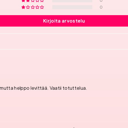
0
0
Kirjoita arvostelu
mutta helppo levittää. Vaatii totuttelua.