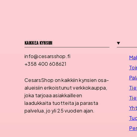
Kaikkea kynsiin
info@cesarsshop.fi
Ma
+358 400 608621
Toi
Pal
CesarsShop on kaikkiin kynsien osa-
Tie
alueisiin erikoistunut verkkokauppa,
joka tarjoaa asiakkailleen
Tie
laadukkaita tuotteita ja parasta
Yht
palvelua, jo yli 25 vuoden ajan.
Tuo
Per