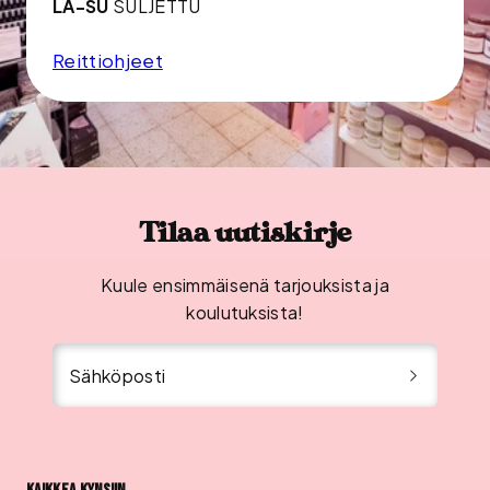
LA-SU
SULJETTU
Reittiohjeet
Tilaa uutiskirje
Kuule ensimmäisenä tarjouksista ja
koulutuksista!
Sähköposti