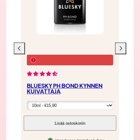
Liu'uta
Liu'uta
vasemmalle
oikealle
BLUESKY PH BOND KYNNEN
BL
KUIVATTAJA
BA
Lisää ostoskoriin