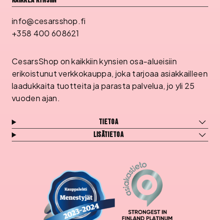
Kaikkea kynsiin
info@cesarsshop.fi
+358 400 608621
CesarsShop on kaikkiin kynsien osa-alueisiin
erikoistunut verkkokauppa, joka tarjoaa asiakkailleen
laadukkaita tuotteita ja parasta palvelua, jo yli 25
vuoden ajan.
Tietoa
Lisätietoa