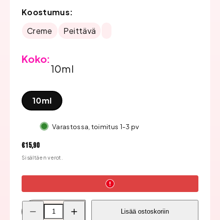
Koostumus:
Creme
Peittävä
Koko:
10ml
10ml
Varastossa, toimitus 1-3 pv
Hinta
€15,90
Sisältäen verot.
Pienennä
Lisää
Lisää ostoskoriin
Bluesky
Bluesky