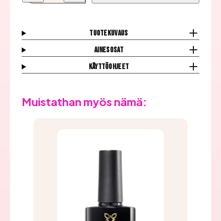
Geelilakka,
Geelilakka,
Films
Films
Laax
Laax
määrää
määrää
Tuotekuvaus
Ainesosat
Käyttöohjeet
Muistathan myös nämä: