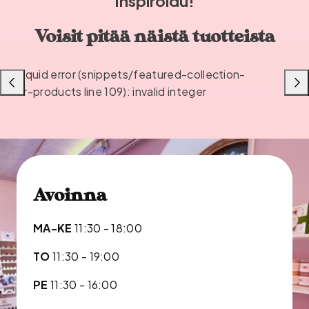
Inspiroidu!
Voisit pitää näistä tuotteista
Liquid error (snippets/featured-collection-
Liu'uta
Liu'u
or-products line 109): invalid integer
vasemmalle
oikea
Avoinna
MA-KE
11:30 - 18:00
TO
11:30 - 19:00
PE
11:30 - 16:00