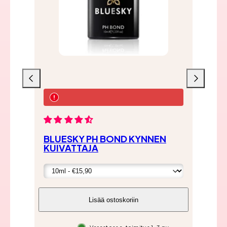
Liu'uta
Liu'uta
vasemmalle
oikealle
BLUESKY PH BOND KYNNEN
BL
KUIVATTAJA
BA
Lisää ostoskoriin