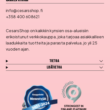
Kaikkea kynsiin
info@cesarsshop.fi
+358 400 608621
CesarsShop on kaikkiin kynsien osa-alueisiin
erikoistunut verkkokauppa, joka tarjoaa asiakkailleen
laadukkaita tuotteita ja parasta palvelua, jo yli 25
vuoden ajan.
Tietoa
Lisätietoa