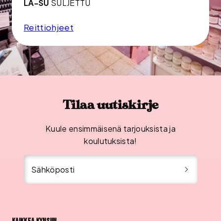
LA-SU
SULJETTU
Reittiohjeet
Tilaa uutiskirje
Kuule ensimmäisenä tarjouksista ja
koulutuksista!
Sähköposti