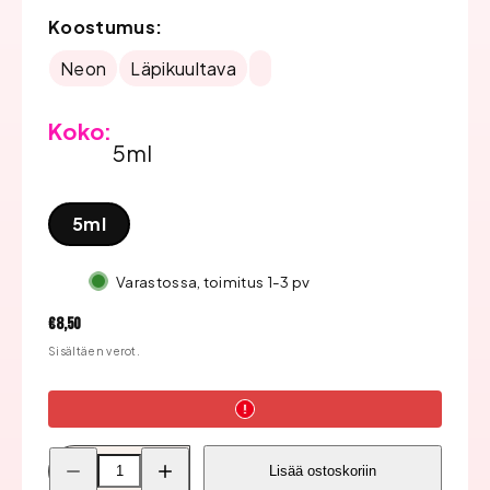
Koostumus:
Neon
Läpikuultava
Koko:
5ml
5ml
Varastossa, toimitus 1-3 pv
Hinta
€8,50
Sisältäen verot.
Pienennä
Lisää
Lisää ostoskoriin
Bluesky
Bluesky