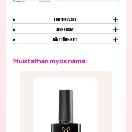
Geelilakka,
Geelilakka,
Fuchia
Fuchia
Fumble
Fumble
määrää
määrää
Tuotekuvaus
Ainesosat
Käyttöohjeet
Muistathan myös nämä: