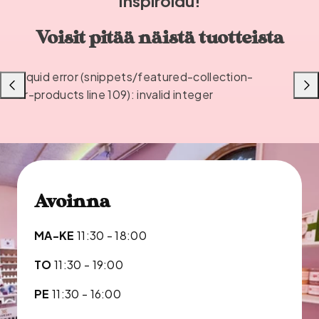
Inspiroidu!
Voisit pitää näistä tuotteista
Liquid error (snippets/featured-collection-
Liu'uta
Liu'u
or-products line 109): invalid integer
vasemmalle
oikea
Avoinna
MA-KE
11:30 - 18:00
TO
11:30 - 19:00
PE
11:30 - 16:00