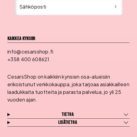
Sähköposti
Kaikkea kynsiin
info@cesarsshop.fi
+358 400 608621
CesarsShop on kaikkiin kynsien osa-alueisiin
erikoistunut verkkokauppa, joka tarjoaa asiakkailleen
laadukkaita tuotteita ja parasta palvelua, jo yli 25
vuoden ajan.
Tietoa
Lisätietoa