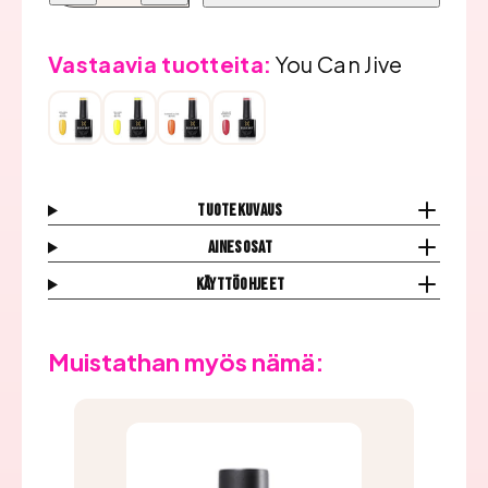
Geelilakka,
Geelilakka,
You
You
Can
Can
Jive
Jive
Vastaavia tuotteita:
You Can Jive
määrää
määrää
Tuotekuvaus
Ainesosat
Käyttöohjeet
Muistathan myös nämä: