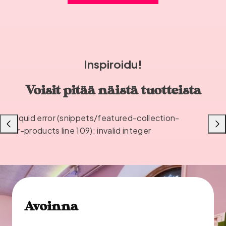
Inspiroidu!
Voisit pitää näistä tuotteista
Liquid error (snippets/featured-collection-
Liu'uta
Liu'u
or-products line 109): invalid integer
vasemmalle
oikea
Avoinna