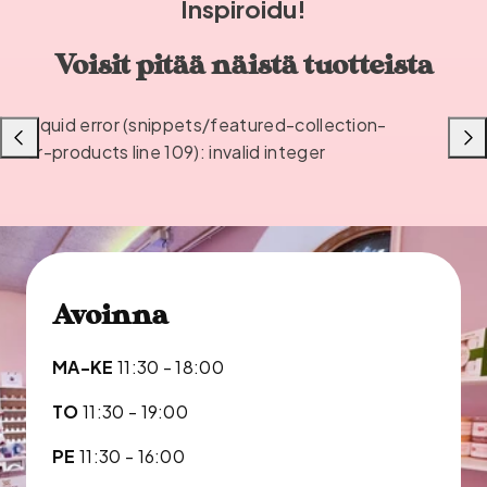
Inspiroidu!
Voisit pitää näistä tuotteista
Liquid error (snippets/featured-collection-
Liu'uta
Liu'u
or-products line 109): invalid integer
vasemmalle
oikea
Avoinna
MA-KE
11:30 - 18:00
TO
11:30 - 19:00
PE
11:30 - 16:00