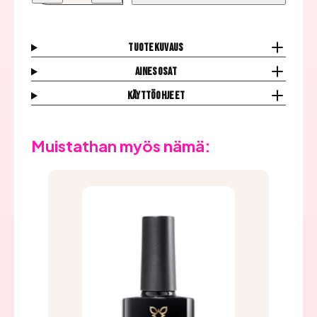
Geelilakka,
Geelilakka,
Jealous
Jealous
määrää
määrää
Tuotekuvaus
Ainesosat
Käyttöohjeet
Muistathan myös nämä: