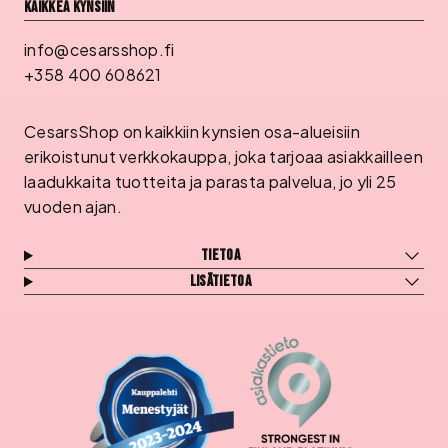
Kaikkea kynsiin
info@cesarsshop.fi
+358 400 608621
CesarsShop on kaikkiin kynsien osa-alueisiin
erikoistunut verkkokauppa, joka tarjoaa asiakkailleen
laadukkaita tuotteita ja parasta palvelua, jo yli 25
vuoden ajan.
Tietoa
Lisätietoa