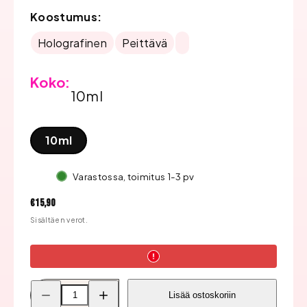
Koostumus:
Holografinen
Peittävä
Koko:
10ml
10ml
Varastossa, toimitus 1-3 pv
Hinta
€15,90
Sisältäen verot.
Pienennä
Lisää
Lisää ostoskoriin
Bluesky
Bluesky