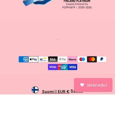
Maksutavat
Jäsenedut
Jäsenedut
Suomi
Suomi | EUR €
© 2026 CesarsShop
Sivun