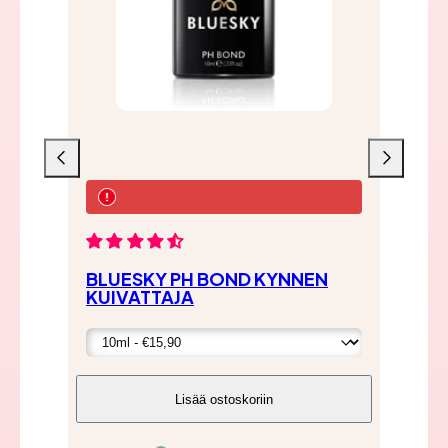
Liu'uta
Liu'uta
vasemmalle
oikealle
BLUESKY PH BOND KYNNEN
BL
KUIVATTAJA
BA
Lisää ostoskoriin