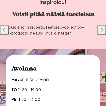
Inspiroidu!
Voisit pitää näistä tuotteista
Liquid error (snippets/featured-collection-
Liu'uta
Liu'u
or-products line 109): invalid integer
vasemmalle
oikea
Avoinna
MA-KE
11:30 - 18:00
TO
11:30 - 19:00
PE
11:30 - 16:00