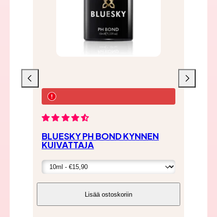
Liu'uta
Liu'uta
vasemmalle
oikealle
BLUESKY PH BOND KYNNEN
BL
KUIVATTAJA
GE
Lisää ostoskoriin