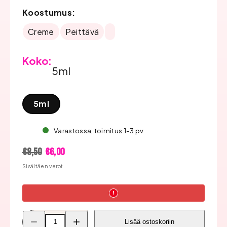
Koostumus:
Creme
Peittävä
Koko:
5ml
5ml
Varastossa, toimitus 1-3 pv
Hinta
Alennushinta
€8,50
€6,00
Sisältäen verot.
Pienennä
Lisää
Lisää ostoskoriin
Bluesky
Bluesky