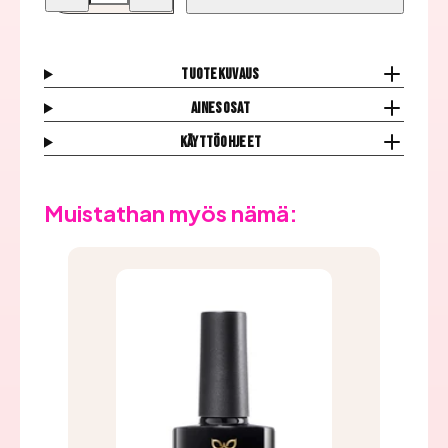
Geelilakka,
Geelilakka,
Lilac
Lilac
Longing
Longing
määrää
määrää
Tuotekuvaus
Ainesosat
Käyttöohjeet
Muistathan myös nämä: