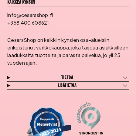
Kaikkea kynsiin
info@cesarsshop.fi
+358 400 608621
CesarsShop on kaikkiin kynsien osa-alueisiin
erikoistunut verkkokauppa, joka tarjoaa asiakkailleen
laadukkaita tuotteita ja parasta palvelua, jo yli 25
vuoden ajan.
Tietoa
Lisätietoa