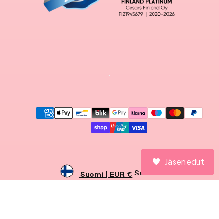
Maksutavat
Jäsenedut
Jäsenedut
Suomi
Suomi | EUR €
© 2026 CesarsShop
Sivun