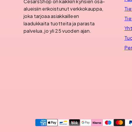
CesarsShop on kaikkiin kynsien osa-
Tie
alueisiin erikoistunut verkkokauppa,
joka tarjoaa asiakkailleen
Tie
laadukkaita tuotteita ja parasta
Yht
palvelua, jo yli 25 vuoden ajan.
Tuo
Per
Maksutavat