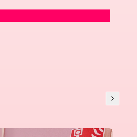
Liu'uta
oikealle