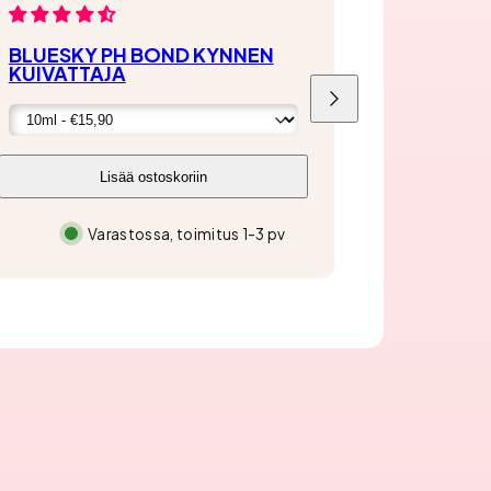
BLUESKY PH BOND KYNNEN
KUIVATTAJA
Liu'uta
oikealle
Lisää ostoskoriin
Varastossa, toimitus 1-3 pv