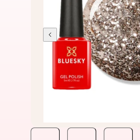
Liu'uta
vasemmalle