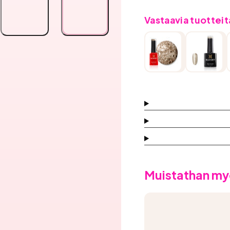
Gold
Gold
määrää
määrää
Vastaavia tuotteit
Muistathan my