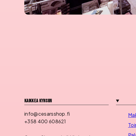
Kaikkea kynsiin
info@cesarsshop.fi
Ma
+358 400 608621
Toi
Pal