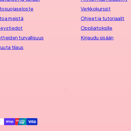
tosuojaseloste
Verkkokurssit
toa meistä
Ohjeet ja tutoriaalit
eystiedot
Oppilaitoksille
tteiden turvallisuus
Kirjaudu sisään
uuta tilaus