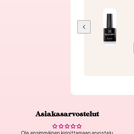
Liu'uta
vasemmalle
Asiakasarvostelut
Ole ensimmäinen kirjoittamaan arvostelu