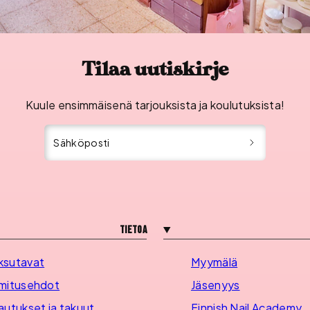
Tilaa uutiskirje
Kuule ensimmäisenä tarjouksista ja koulutuksista!
Sähköposti
Tietoa
ksutavat
Myymälä
mitusehdot
Jäsenyys
autukset ja takuut
Finnish Nail Academy