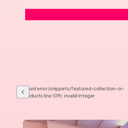
Liquid error (snippets/featured-collection-or-
Liu'uta
products line 109): invalid integer
vasemmalle