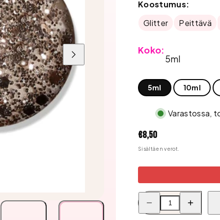
Koostumus:
Glitter
Peittävä
Koko:
5ml
Liu'uta
oikealle
5ml
10ml
Varastossa, t
Hinta
€8,50
Sisältäen verot.
Pienennä
Lisää
Bluesky
Bluesky
Geelilakka,
Geelilakka,
Luxury
Luxury