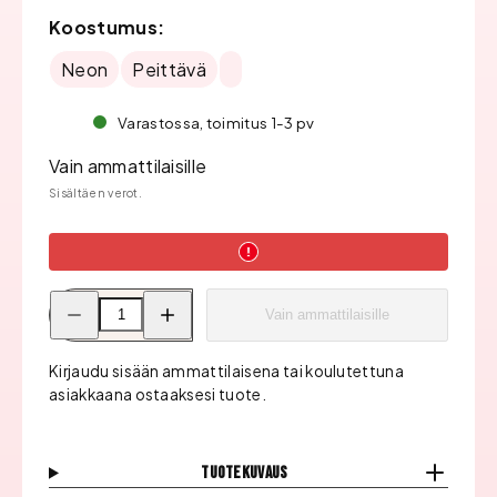
Koostumus:
Neon
Peittävä
Varastossa, toimitus 1-3 pv
Vain ammattilaisille
Sisältäen verot.
Pienennä
Lisää
Vain ammattilaisille
Bluesky
Bluesky
Geelilakka,
Geelilakka,
My
My
Little
Little
Kirjaudu sisään ammattilaisena tai koulutettuna
Pony
Pony
asiakkaana ostaaksesi tuote.
15ml
15ml
määrää
määrää
Tuotekuvaus