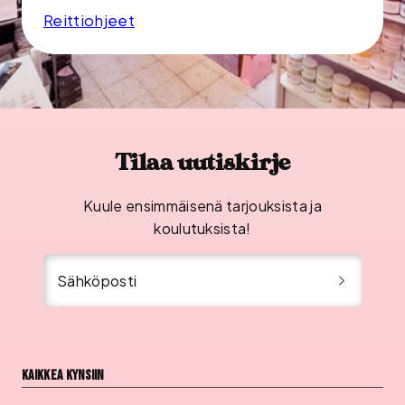
Reittiohjeet
Tilaa uutiskirje
Kuule ensimmäisenä tarjouksista ja
koulutuksista!
Sähköposti
Kaikkea kynsiin