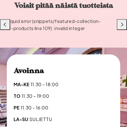
Voisit pitää näistä tuotteista
Liquid error (snippets/featured-collection-
Liu'uta
Liu'u
or-products line 109): invalid integer
vasemmalle
oikea
Avoinna
MA-KE
11:30 - 18:00
TO
11:30 - 19:00
PE
11:30 - 16:00
LA-SU
SULJETTU