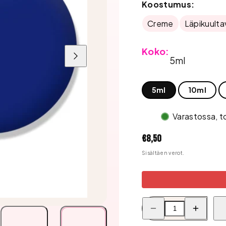
Koostumus:
Creme
Läpikuulta
Koko:
5ml
Liu'uta
oikealle
5ml
10ml
Varastossa, t
Hinta
€8,50
Sisältäen verot.
Pienennä
Lisää
Bluesky
Bluesky
Geelilakka,
Geelilakka,
Navy
Navy