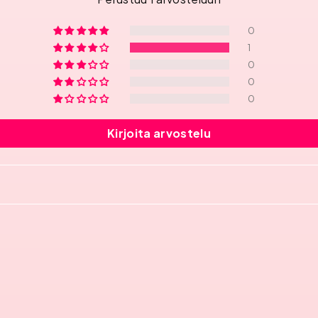
0
1
0
0
0
Kirjoita arvostelu