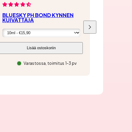
BLUESKY PH BOND KYNNEN
KUIVATTAJA
Liu'uta
oikealle
Lisää ostoskoriin
Varastossa, toimitus 1-3 pv