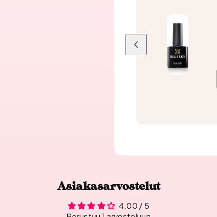
Liu'uta
vasemmalle
Asiakasarvostelut
4.00 / 5
Perustuu 1 arvosteluun