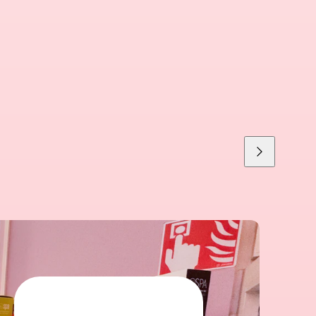
Liu'uta
oikealle