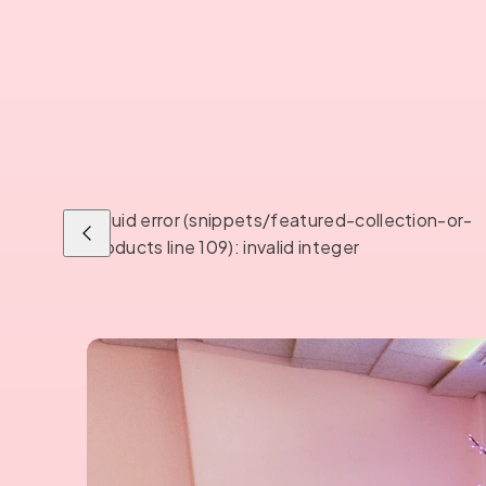
Liquid error (snippets/featured-collection-or-
Liu'uta
products line 109): invalid integer
vasemmalle