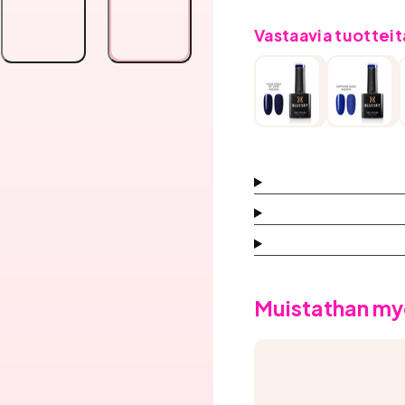
Seals
Seals
määrää
määrää
Vastaavia tuotteit
Muistathan my