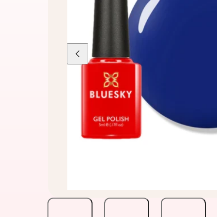
Liu'uta
vasemmalle