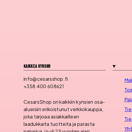
Kaikkea kynsiin
info@cesarsshop.fi
Ma
+358 400 608621
Toi
Pal
CesarsShop on kaikkiin kynsien osa-
Tie
alueisiin erikoistunut verkkokauppa,
joka tarjoaa asiakkailleen
Tie
laadukkaita tuotteita ja parasta
Yht
palvelua, jo yli 25 vuoden ajan.