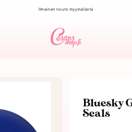
1-3 vuorokauden toimitus!
Bluesky G
Seals