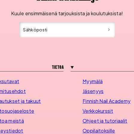
Kuule ensimmäisenä tarjouksista ja koulutuksista!
Sähköposti
Tietoa
ksutavat
Myymälä
mitusehdot
Jäsenyys
autukset ja takuut
Finnish Nail Academy
tosuojaseloste
Verkkokurssit
toa meistä
Ohjeet ja tutoriaalit
eystiedot
Oppilaitoksille