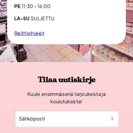
PE
11:30 - 16:00
LA-SU
SULJETTU
Reittiohjeet
Tilaa uutiskirje
Kuule ensimmäisenä tarjouksista ja
koulutuksista!
Sähköposti