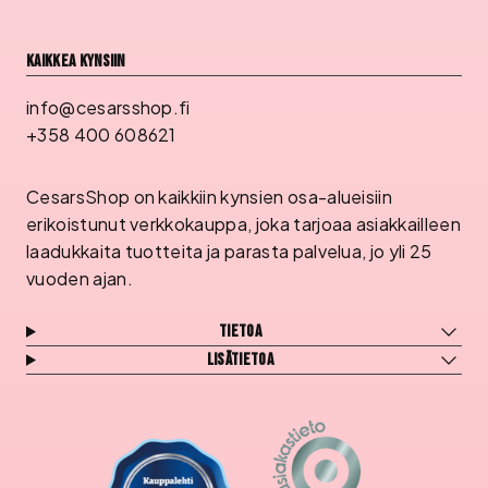
Kaikkea kynsiin
info@cesarsshop.fi
+358 400 608621
CesarsShop on kaikkiin kynsien osa-alueisiin
erikoistunut verkkokauppa, joka tarjoaa asiakkailleen
laadukkaita tuotteita ja parasta palvelua, jo yli 25
vuoden ajan.
Tietoa
Lisätietoa