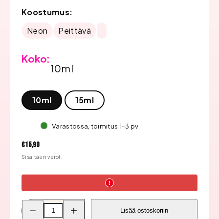
Koostumus:
Neon
Peittävä
Koko:
10ml
10ml
15ml
Varastossa, toimitus 1-3 pv
Hinta
€15,90
Sisältäen verot.
Pienennä
Lisää
Lisää ostoskoriin
Bluesky
Bluesky