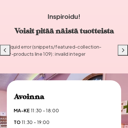
Inspiroidu!
Voisit pitää näistä tuotteista
Liquid error (snippets/featured-collection-
Liu'uta
Liu'u
or-products line 109): invalid integer
vasemmalle
oikea
Avoinna
MA-KE
11:30 - 18:00
TO
11:30 - 19:00