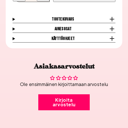
Geelilakka,
Geelilakka,
Pink
Pink
Message
Message
määrää
määrää
Tuotekuvaus
Ainesosat
Käyttöohjeet
Asiakasarvostelut
Ole ensimmäinen kirjoittamaan arvostelu
Kirjoita
arvostelu