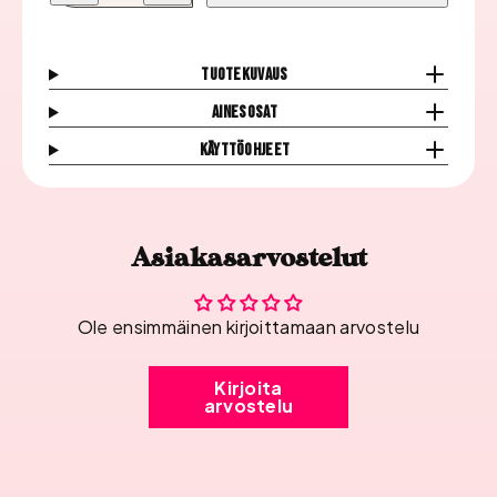
Geelilakka,
Geelilakka,
Savanna
Savanna
Soil
Soil
määrää
määrää
Tuotekuvaus
Ainesosat
Käyttöohjeet
Asiakasarvostelut
Ole ensimmäinen kirjoittamaan arvostelu
Kirjoita
arvostelu