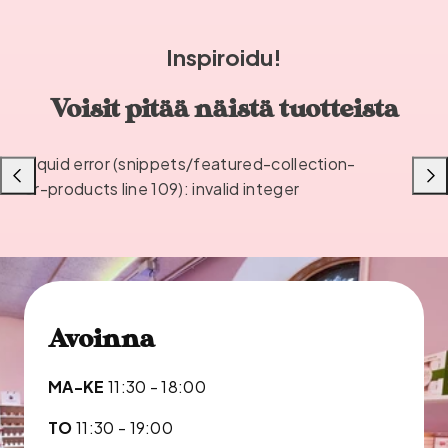
Inspiroidu!
Voisit pitää näistä tuotteista
Liquid error (snippets/featured-collection-
Liu'uta
Liu'u
or-products line 109): invalid integer
vasemmalle
oikea
Avoinna
MA-KE
11:30 - 18:00
TO
11:30 - 19:00