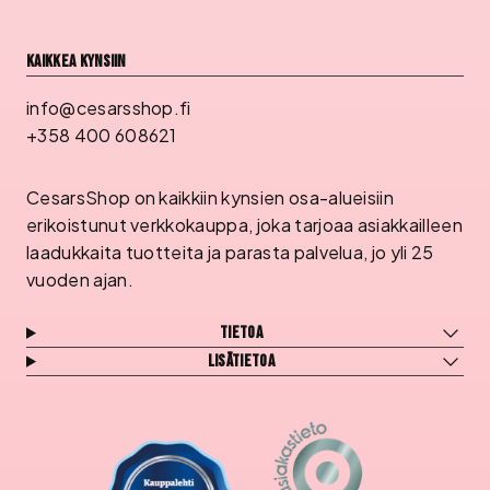
Kaikkea kynsiin
info@cesarsshop.fi
+358 400 608621
CesarsShop on kaikkiin kynsien osa-alueisiin
erikoistunut verkkokauppa, joka tarjoaa asiakkailleen
laadukkaita tuotteita ja parasta palvelua, jo yli 25
vuoden ajan.
Tietoa
Lisätietoa