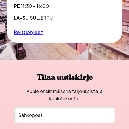
PE
11:30 - 16:00
LA-SU
SULJETTU
Reittiohjeet
Tilaa uutiskirje
Kuule ensimmäisenä tarjouksista ja
koulutuksista!
Sähköposti