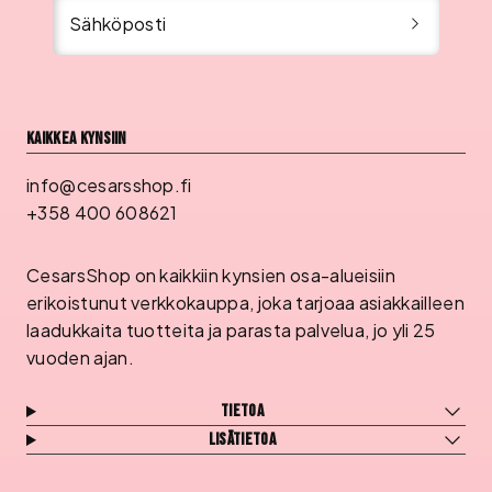
Sähköposti
Kaikkea kynsiin
info@cesarsshop.fi
+358 400 608621
CesarsShop on kaikkiin kynsien osa-alueisiin
erikoistunut verkkokauppa, joka tarjoaa asiakkailleen
laadukkaita tuotteita ja parasta palvelua, jo yli 25
vuoden ajan.
Tietoa
Lisätietoa