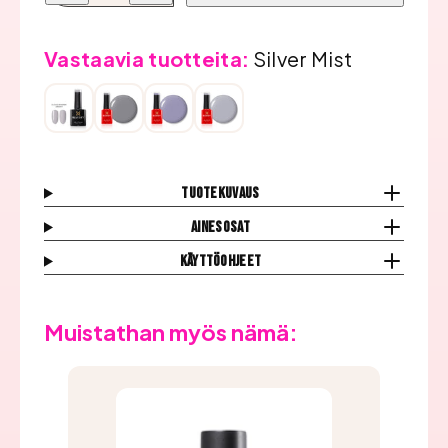
Geelilakka,
Geelilakka,
Silver
Silver
Mist
Mist
määrää
määrää
Vastaavia tuotteita:
Silver Mist
Tuotekuvaus
Ainesosat
Käyttöohjeet
Muistathan myös nämä: