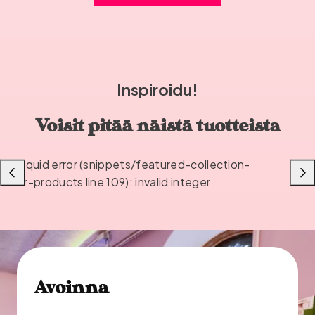
Inspiroidu!
Voisit pitää näistä tuotteista
Liquid error (snippets/featured-collection-
Liu'uta
Liu'u
or-products line 109): invalid integer
vasemmalle
oikea
Avoinna