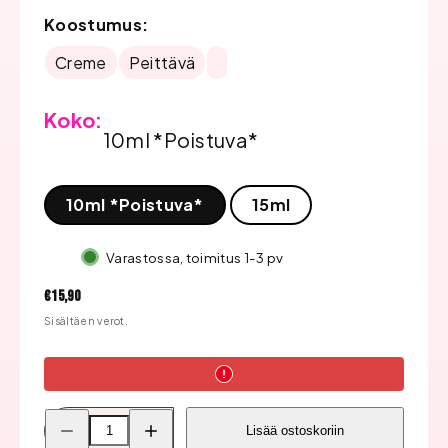
Koostumus:
Creme
Peittävä
Koko:
10ml *Poistuva*
10ml *Poistuva*
15ml
Varastossa, toimitus 1-3 pv
Hinta
€15,90
Sisältäen verot.
Pienennä
Lisää
Lisää ostoskoriin
Bluesky
Bluesky