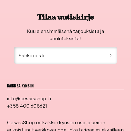
Tilaa uutiskirje
Kuule ensimmäisenä tarjouksista ja
koulutuksista!
Sähköposti
Kaikkea kynsiin
info@cesarsshop.fi
+358 400 608621
CesarsShop on kaikkiin kynsien osa-alueisiin
erikoistunut verkkokauppa, joka tarjoaa asiakkailleen