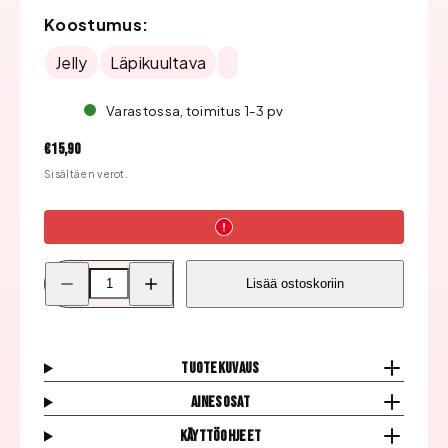
Koostumus:
Jelly
Läpikuultava
Varastossa, toimitus 1-3 pv
Hinta
€15,90
Sisältäen verot.
Pienennä
Lisää
Lisää ostoskoriin
Bluesky
Bluesky
Geelilakka,
Geelilakka,
Vanilla
Vanilla
Eclair
Eclair
määrää
määrää
Tuotekuvaus
Ainesosat
Käyttöohjeet