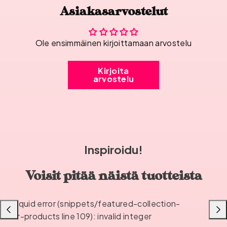
Asiakasarvostelut
Ole ensimmäinen kirjoittamaan arvostelu
Kirjoita
arvostelu
Inspiroidu!
Voisit pitää näistä tuotteista
Liquid error (snippets/featured-collection-
Liu'uta
Liu'u
or-products line 109): invalid integer
vasemmalle
oikea