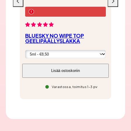
Liu'uta
Liu'uta
vasemmalle
oikealle
BLUESKY NO WIPE TOP
BL
GEELIPÄÄLLYSLAKKA
KU
Lisää ostoskoriin
Varastossa, toimitus 1-3 pv