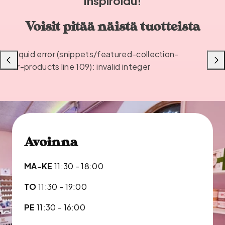
Inspiroidu!
Voisit pitää näistä tuotteista
Liquid error (snippets/featured-collection-
Liu'uta
Liu'u
or-products line 109): invalid integer
vasemmalle
oikea
Avoinna
MA-KE
11:30 - 18:00
TO
11:30 - 19:00
PE
11:30 - 16:00