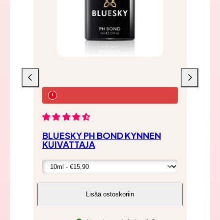
Liu'uta
Liu'uta
vasemmalle
oikealle
BLUESKY PH BOND KYNNEN
BL
KUIVATTAJA
BA
Lisää ostoskoriin