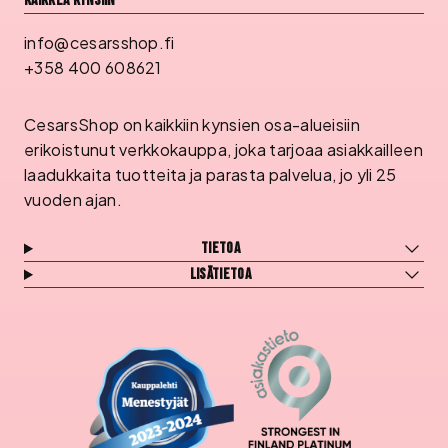
Kaikkea kynsiin
info@cesarsshop.fi
+358 400 608621
CesarsShop on kaikkiin kynsien osa-alueisiin
erikoistunut verkkokauppa, joka tarjoaa asiakkailleen
laadukkaita tuotteita ja parasta palvelua, jo yli 25
vuoden ajan.
Tietoa
Lisätietoa