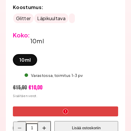
Koostumus:
Glitter
Läpikuultava
Koko:
10ml
10ml
Varastossa, toimitus 1-3 pv
Hinta
Alennushinta
€15,90
€10,00
Sisältäen verot.
Pienennä
Lisää
Lisää ostoskoriin
Bluesky
Bluesky