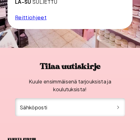
LA-SU
SULJETTU
Reittiohjeet
Tilaa uutiskirje
Kuule ensimmäisenä tarjouksista ja
koulutuksista!
Sähköposti