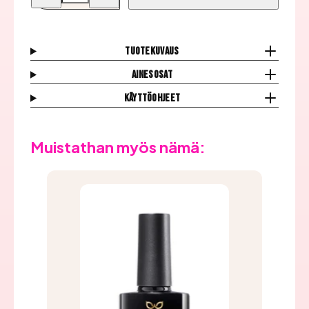
Geelilakka,
Geelilakka,
Violet
Violet
Star
Star
*Poistuva*
*Poistuva*
määrää
määrää
Tuotekuvaus
Ainesosat
Käyttöohjeet
Muistathan myös nämä: