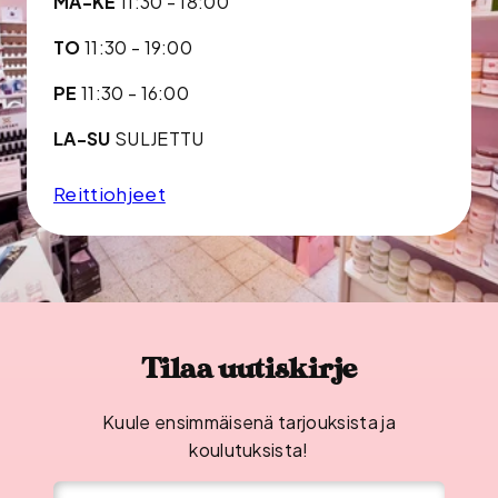
MA-KE
11:30 - 18:00
TO
11:30 - 19:00
PE
11:30 - 16:00
LA-SU
SULJETTU
Reittiohjeet
Tilaa uutiskirje
Kuule ensimmäisenä tarjouksista ja
koulutuksista!