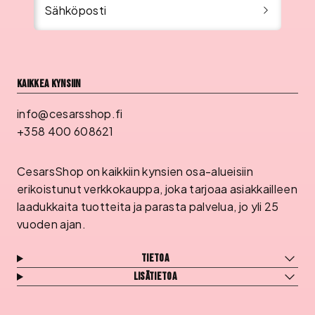
Sähköposti
Kaikkea kynsiin
info@cesarsshop.fi
+358 400 608621
CesarsShop on kaikkiin kynsien osa-alueisiin
erikoistunut verkkokauppa, joka tarjoaa asiakkailleen
laadukkaita tuotteita ja parasta palvelua, jo yli 25
vuoden ajan.
Tietoa
Lisätietoa