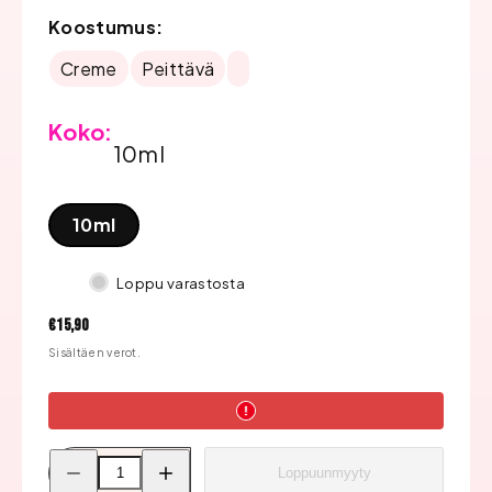
Koostumus:
Creme
Peittävä
Koko:
10ml
10ml
Loppu varastosta
Hinta
€15,90
Sisältäen verot.
Pienennä
Lisää
Loppuunmyyty
Bluesky
Bluesky