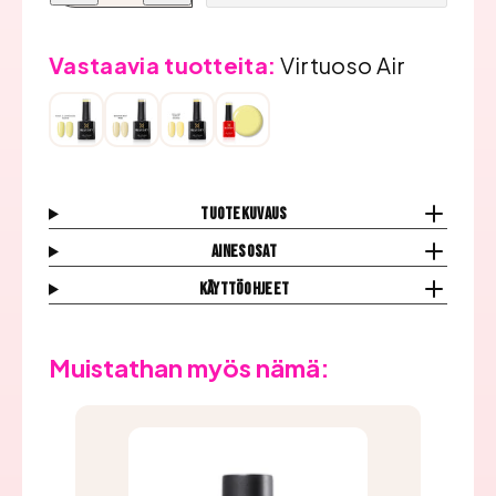
Geelilakka,
Geelilakka,
Virtuoso
Virtuoso
Air
Air
määrää
määrää
Vastaavia tuotteita:
Virtuoso Air
Tuotekuvaus
Ainesosat
Käyttöohjeet
Muistathan myös nämä: