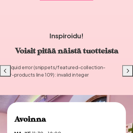
Inspiroidu!
Voisit pitää näistä tuotteista
Liquid error (snippets/featured-collection-
Liu'uta
Liu'u
or-products line 109): invalid integer
vasemmalle
oikea
Avoinna