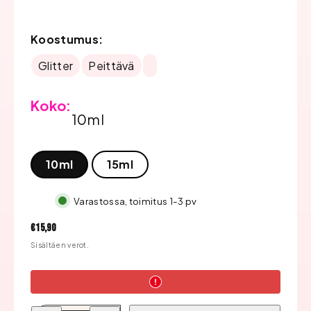
Koostumus:
Glitter
Peittävä
Koko:
10ml
10ml
15ml
Varastossa, toimitus 1-3 pv
Hinta
€15,90
Sisältäen verot.