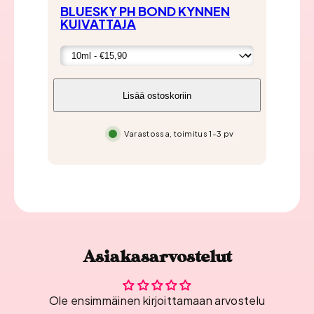
BLUESKY PH BOND KYNNEN
BL
KUIVATTAJA
BA
Lisää ostoskoriin
Varastossa, toimitus 1-3 pv
Asiakasarvostelut
Ole ensimmäinen kirjoittamaan arvostelu