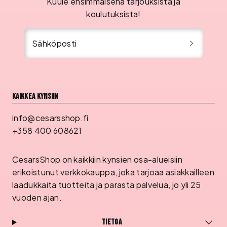
Kuule ensimmäisenä tarjouksista ja
koulutuksista!
Sähköposti
Kaikkea kynsiin
info@cesarsshop.fi
+358 400 608621
CesarsShop on kaikkiin kynsien osa-alueisiin
erikoistunut verkkokauppa, joka tarjoaa asiakkailleen
laadukkaita tuotteita ja parasta palvelua, jo yli 25
vuoden ajan.
Tietoa