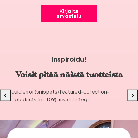
Kirjoita
arvostelu
Inspiroidu!
Voisit pitää näistä tuotteista
Liquid error (snippets/featured-collection-
Liu'uta
Liu'u
or-products line 109): invalid integer
vasemmalle
oikea