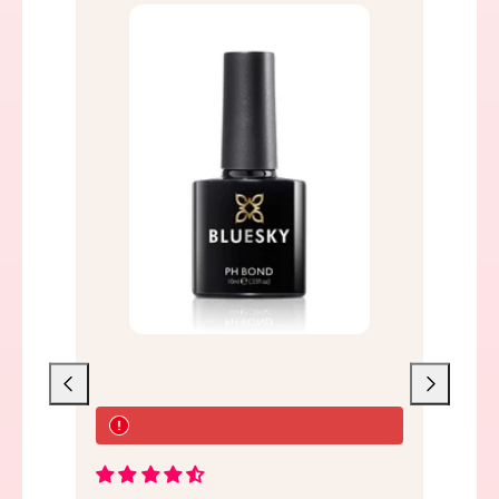
Liu'uta
Liu'uta
vasemmalle
oikealle