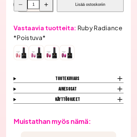
Pienennä
Lisää
Lisää ostoskoriin
Bluesky
Bluesky
Geelilakka,
Geelilakka,
Ruby
Ruby
Radiance
Radiance
*Poistuva*
*Poistuva*
Vastaavia tuotteita:
Ruby Radiance
määrää
määrää
*Poistuva*
Tuotekuvaus
Ainesosat
Käyttöohjeet
Muistathan myös nämä: