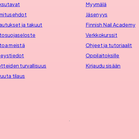
ksutavat
Myymälä
mitusehdot
Jäsenyys
autukset ja takuut
Finnish Nail Academy
tosuojaseloste
Verkkokurssit
toa meistä
Ohjeet ja tutoriaalit
eystiedot
Oppilaitoksille
tteiden turvallisuus
Kirjaudu sisään
uuta tilaus