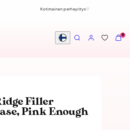
Ilmainen nouto myymälästä
HAE
TILI
NÄYTÄ
0
OSTOS
Maa/alue
(
0
)
idge Filler
Base, Pink Enough