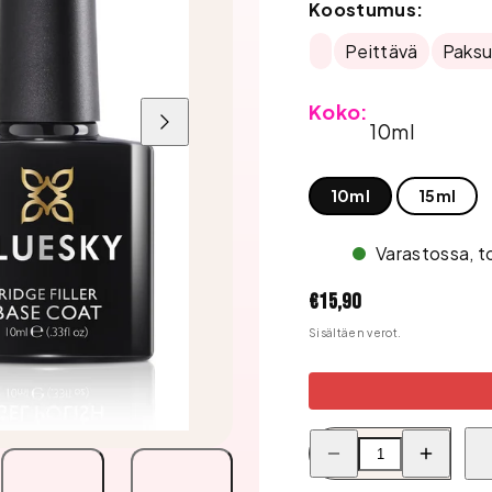
Koostumus:
Peittävä
Paksu
Koko:
10ml
Liu'uta
oikealle
10ml
15ml
Varastossa, t
Hinta
€15,90
Sisältäen verot.
Pienennä
Lisää
Bluesky
Bluesky
Ridge
Ridge
Filler
Filler