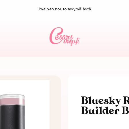
1-3 vuorokauden toimitus!
Bluesky R
Builder 