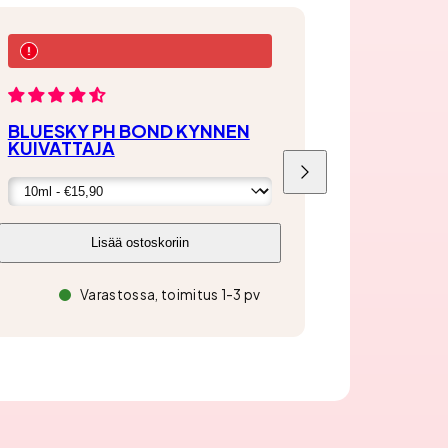
BLUESKY PH BOND KYNNEN
KUIVATTAJA
Liu'uta
oikealle
Lisää ostoskoriin
Varastossa, toimitus 1-3 pv