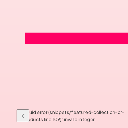
Liquid error (snippets/featured-collection-or-
Liu'uta
products line 109): invalid integer
vasemmalle