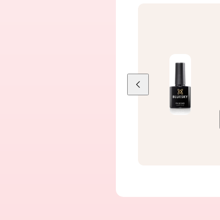
Liu'uta
vasemmalle