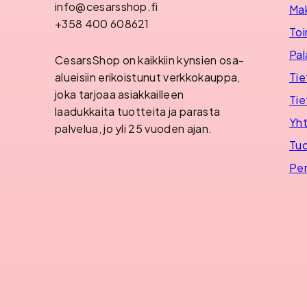
info@cesarsshop.fi
Ma
+358 400 608621
Toi
Pal
CesarsShop on kaikkiin kynsien osa-
Tie
alueisiin erikoistunut verkkokauppa,
joka tarjoaa asiakkailleen
Tie
laadukkaita tuotteita ja parasta
Yht
palvelua, jo yli 25 vuoden ajan.
Tuo
Per