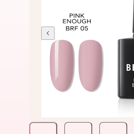
Liu'uta
vasemmalle