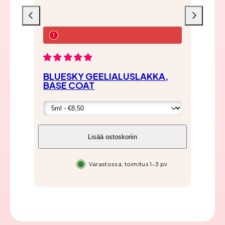
Liu'uta
Liu'uta
vasemmalle
oikealle
BL
BLUESKY GEELIALUSLAKKA,
KY
BASE COAT
Hi
€1
Lisää ostoskoriin
Varastossa, toimitus 1-3 pv