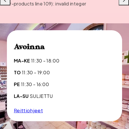
Liu'uta
Liu'u
or-products line 109): invalid integer
vasemmalle
oikea
Avoinna
MA-KE
11:30 - 18:00
TO
11:30 - 19:00
PE
11:30 - 16:00
LA-SU
SULJETTU
Reittiohjeet