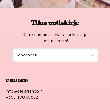
Tilaa uutiskirje
Kuule ensimmäisenä tarjouksista ja
koulutuksista!
Sähköposti
Kaikkea kynsiin
info@cesarsshop.fi
+358 400 608621