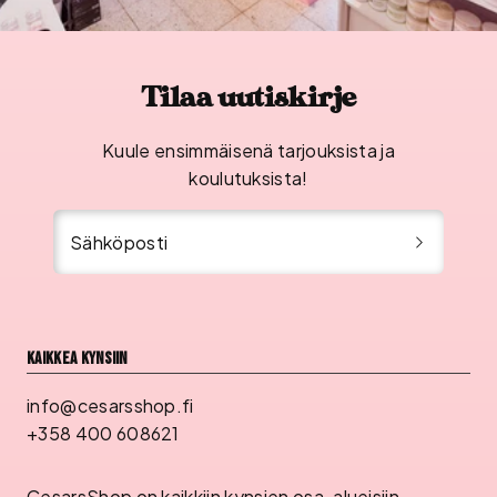
Tilaa uutiskirje
Kuule ensimmäisenä tarjouksista ja
koulutuksista!
Sähköposti
Kaikkea kynsiin
info@cesarsshop.fi
+358 400 608621
CesarsShop on kaikkiin kynsien osa-alueisiin