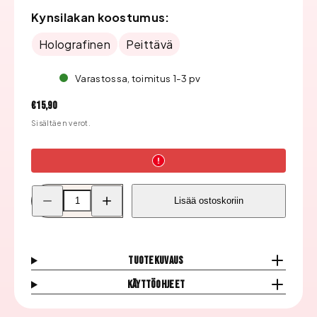
Kynsilakan koostumus:
Holografinen
Peittävä
Varastossa, toimitus 1-3 pv
Hinta
€15,90
Sisältäen verot.
Pienennä
Lisää
Lisää ostoskoriin
Color
Color
Club
Club
Kynsilakka,
Kynsilakka,
A
A
Classic
Classic
Cancer
Cancer
Tuotekuvaus
1361
1361
määrää
määrää
Käyttöohjeet