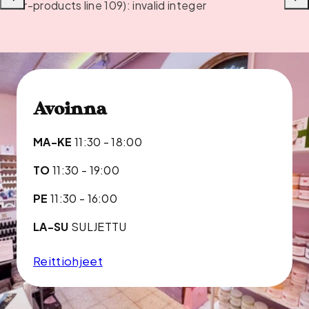
Liu'uta
Liu'u
or-products line 109): invalid integer
vasemmalle
oikea
Avoinna
MA-KE
11:30 - 18:00
TO
11:30 - 19:00
PE
11:30 - 16:00
LA-SU
SULJETTU
Reittiohjeet