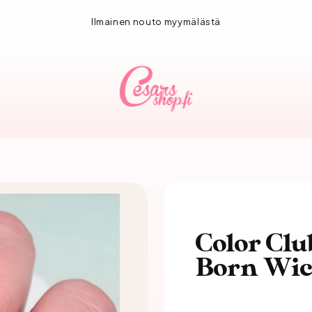
1-3 vuorokauden toimitus!
Color Clu
Born Wic