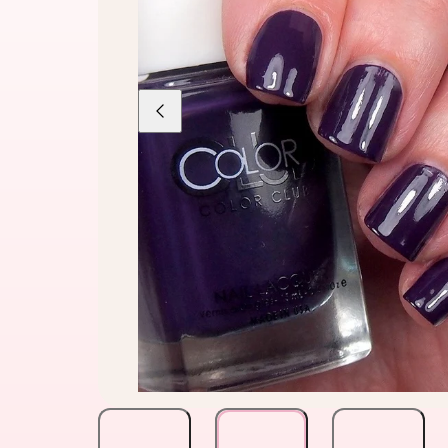
Liu'uta
vasemmalle