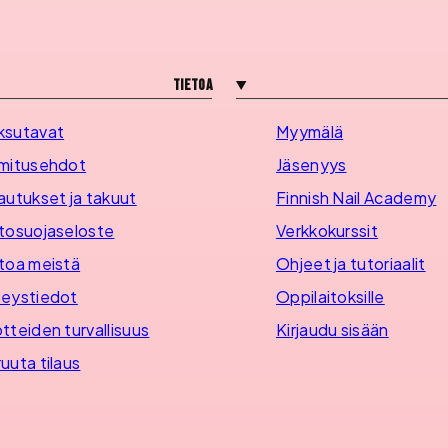
Tietoa
ksutavat
Myymälä
mitusehdot
Jäsenyys
autukset ja takuut
Finnish Nail Academy
tosuojaseloste
Verkkokurssit
toa meistä
Ohjeet ja tutoriaalit
eystiedot
Oppilaitoksille
tteiden turvallisuus
Kirjaudu sisään
uuta tilaus