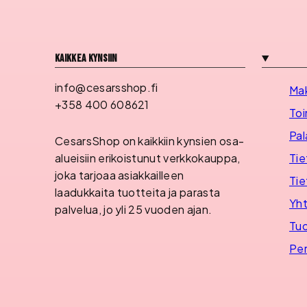
Kaikkea kynsiin
info@cesarsshop.fi
Ma
+358 400 608621
Toi
Pal
CesarsShop on kaikkiin kynsien osa-
Tie
alueisiin erikoistunut verkkokauppa,
joka tarjoaa asiakkailleen
Tie
laadukkaita tuotteita ja parasta
Yht
palvelua, jo yli 25 vuoden ajan.
Tuo
Per