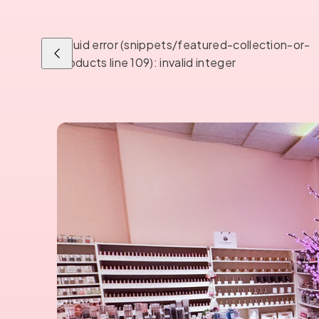
Liquid error (snippets/featured-collection-or-
Liu'uta
products line 109): invalid integer
vasemmalle