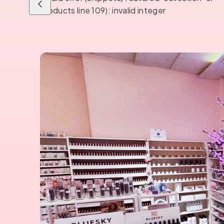
Liu'uta
products line 109): invalid integer
vasemmalle