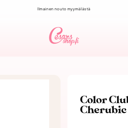
1-3 vuorokauden toimitus!
Color Clu
Cherubic