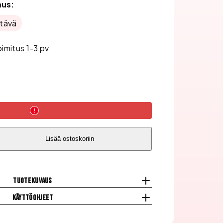
mus:
ttävä
oimitus 1-3 pv
Lisää ostoskoriin
Tuotekuvaus
Käyttöohjeet