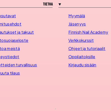
Tietoa
ksutavat
Myymälä
mitusehdot
Jäsenyys
autukset ja takuut
Finnish Nail Academy
tosuojaseloste
Verkkokurssit
toa meistä
Ohjeet ja tutoriaalit
eystiedot
Oppilaitoksille
tteiden turvallisuus
Kirjaudu sisään
uuta tilaus