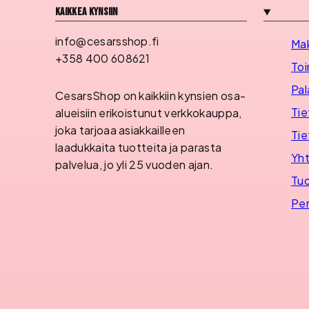
Kaikkea kynsiin
info@cesarsshop.fi
Ma
+358 400 608621
Toi
Pal
CesarsShop on kaikkiin kynsien osa-
Tie
alueisiin erikoistunut verkkokauppa,
joka tarjoaa asiakkailleen
Tie
laadukkaita tuotteita ja parasta
Yht
palvelua, jo yli 25 vuoden ajan.
Tuo
Per