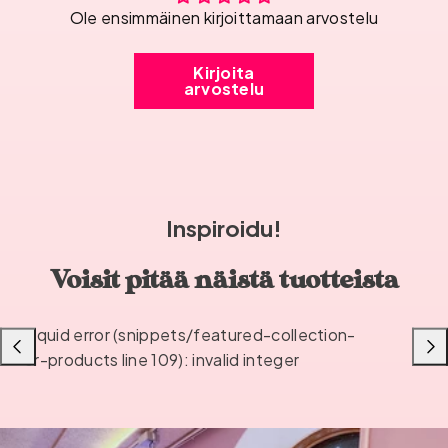
Ole ensimmäinen kirjoittamaan arvostelu
Kirjoita
arvostelu
Inspiroidu!
Voisit pitää näistä tuotteista
Liquid error (snippets/featured-collection-
Liu'uta
Liu'u
or-products line 109): invalid integer
vasemmalle
oikea