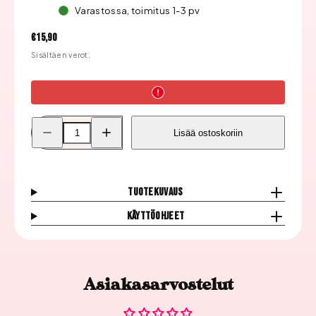
Varastossa, toimitus 1-3 pv
Hinta
€15,90
Sisältäen verot.
Pienennä
Lisää
Lisää ostoskoriin
Color
Color
Club
Club
Kynsilakka,
Kynsilakka,
Date
Date
With
With
Destiny
Destiny
Tuotekuvaus
määrää
määrää
Käyttöohjeet
Asiakasarvostelut