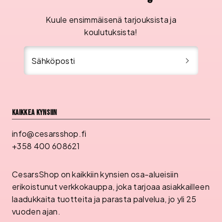
Kuule ensimmäisenä tarjouksista ja
koulutuksista!
Sähköposti
Kaikkea kynsiin
info@cesarsshop.fi
+358 400 608621
CesarsShop on kaikkiin kynsien osa-alueisiin
erikoistunut verkkokauppa, joka tarjoaa asiakkailleen
laadukkaita tuotteita ja parasta palvelua, jo yli 25
vuoden ajan.