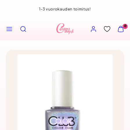
Siirry
1-3 vuorokauden toimitus!
sisältöön
VALIKKO
HAE
TILI
NÄYT
0
OSTOS
(
0
)