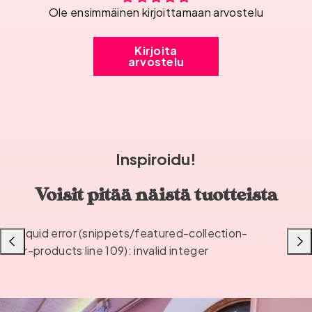
Ole ensimmäinen kirjoittamaan arvostelu
Kirjoita
arvostelu
Inspiroidu!
Voisit pitää näistä tuotteista
Liquid error (snippets/featured-collection-
Liu'uta
Liu'u
or-products line 109): invalid integer
vasemmalle
oikea