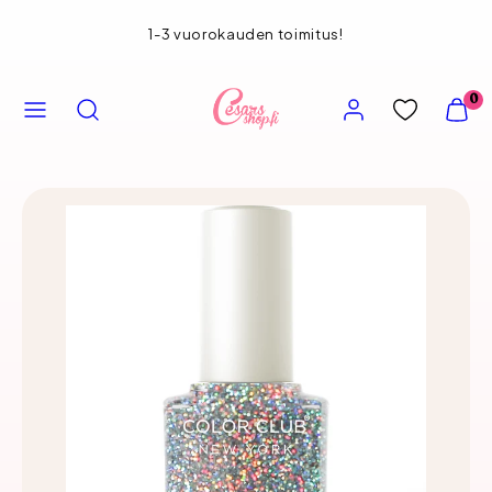
Siirry
1-3 vuorokauden toimitus!
sisältöön
VALIKKO
HAE
TILI
NÄYT
0
OSTOS
(
0
)