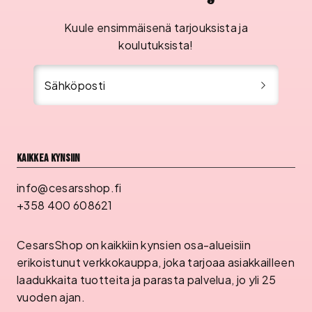
Kuule ensimmäisenä tarjouksista ja
koulutuksista!
Sähköposti
Kaikkea kynsiin
info@cesarsshop.fi
+358 400 608621
CesarsShop on kaikkiin kynsien osa-alueisiin
erikoistunut verkkokauppa, joka tarjoaa asiakkailleen
laadukkaita tuotteita ja parasta palvelua, jo yli 25
vuoden ajan.