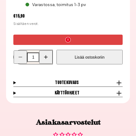
Varastossa, toimitus 1-3 pv
Hinta
€15,90
Sisältäen verot.
Pienennä
Lisää
Lisää ostoskoriin
Color
Color
Club
Club
Kynsilakka,
Kynsilakka,
On
On
The
The
List
List
Tuotekuvaus
1190
1190
määrää
määrää
Käyttöohjeet
Asiakasarvostelut