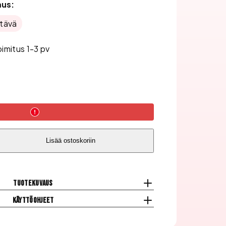
mus:
ttävä
oimitus 1-3 pv
Lisää ostoskoriin
Tuotekuvaus
Käyttöohjeet