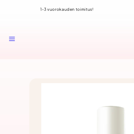
Siirry
1-3 vuorokauden toimitus!
sisältöön
VALIKKO