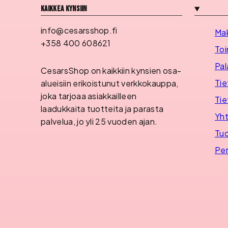
Kaikkea kynsiin
info@cesarsshop.fi
Ma
+358 400 608621
Toi
Pal
CesarsShop on kaikkiin kynsien osa-
Tie
alueisiin erikoistunut verkkokauppa,
joka tarjoaa asiakkailleen
Tie
laadukkaita tuotteita ja parasta
Yht
palvelua, jo yli 25 vuoden ajan.
Tuo
Per