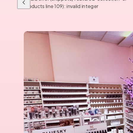
Liu'uta
products line 109): invalid integer
vasemmalle