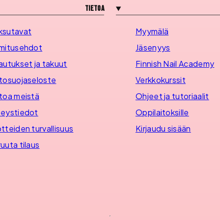
Tietoa
ksutavat
Myymälä
mitusehdot
Jäsenyys
autukset ja takuut
Finnish Nail Academy
tosuojaseloste
Verkkokurssit
toa meistä
Ohjeet ja tutoriaalit
eystiedot
Oppilaitoksille
tteiden turvallisuus
Kirjaudu sisään
uuta tilaus