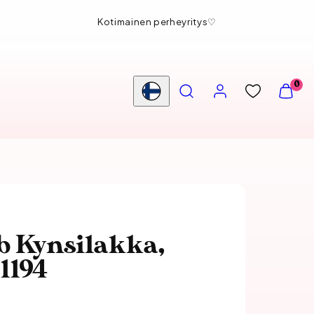
Kotimainen perheyritys♡
HAE
TILI
NÄYTÄ
0
OSTOS
Maa/alue
(
0
)
b Kynsilakka,
 1194