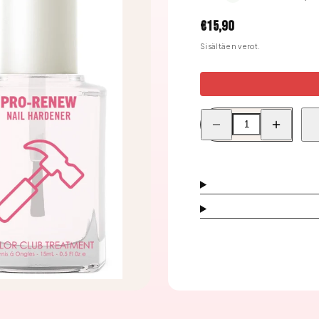
Hinta
€15,90
Sisältäen verot.
Pienennä
Lisää
Color
Color
Club
Club
Pro-
Pro-
Renew
Renew
Nail
Nail
Hardener
Hardener
15ml
15ml
määrää
määrää