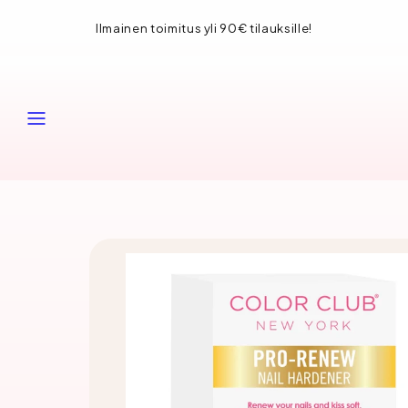
Siirry
Ilmainen toimitus yli 90€ tilauksille!
sisältöön
VALIKKO