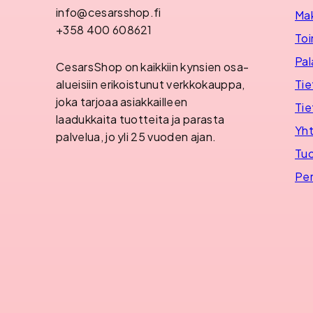
info@cesarsshop.fi
Ma
+358 400 608621
Toi
Pal
CesarsShop on kaikkiin kynsien osa-
Tie
alueisiin erikoistunut verkkokauppa,
joka tarjoaa asiakkailleen
Tie
laadukkaita tuotteita ja parasta
Yht
palvelua, jo yli 25 vuoden ajan.
Tuo
Per