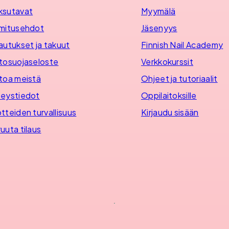
ksutavat
Myymälä
mitusehdot
Jäsenyys
autukset ja takuut
Finnish Nail Academy
tosuojaseloste
Verkkokurssit
toa meistä
Ohjeet ja tutoriaalit
eystiedot
Oppilaitoksille
tteiden turvallisuus
Kirjaudu sisään
uuta tilaus