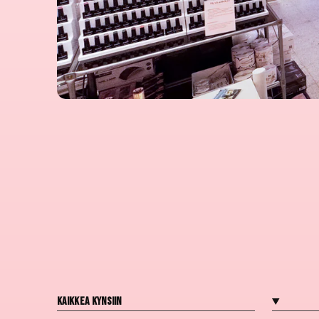
Kaikkea kynsiin