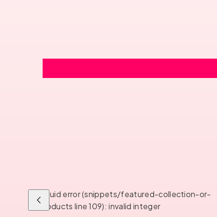
Liquid error (snippets/featured-collection-or-
Liu'uta
products line 109): invalid integer
vasemmalle