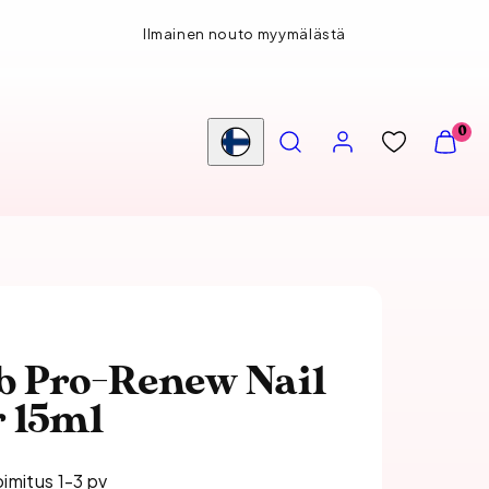
Ilmainen nouto myymälästä
HAE
TILI
NÄYTÄ
0
OSTOS
Maa/alue
(
0
)
ub Pro-Renew Nail
 15ml
oimitus 1-3 pv