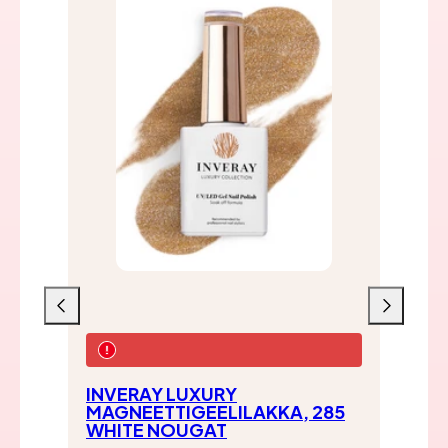
Liu'uta
Liu'uta
vasemmalle
oikealle
INVERAY LUXURY
IN
MAGNEETTIGEELILAKKA, 285
MA
WHITE NOUGAT
CA