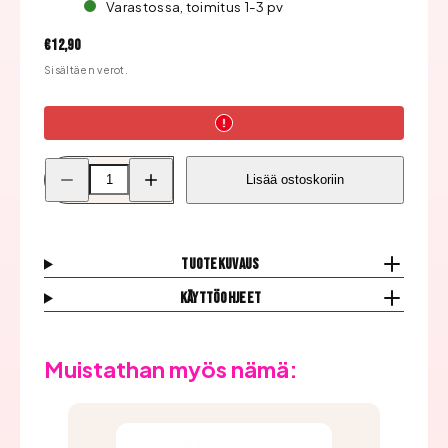
Varastossa, toimitus 1-3 pv
Hinta
€12,90
Sisältäen verot.
Pienennä
Lisää
Lisää ostoskoriin
Inveray
Inveray
Cat
Cat
Eye
Eye
Magneetti
Magneetti
määrää
määrää
Tuotekuvaus
Käyttöohjeet
Muistathan myös nämä: