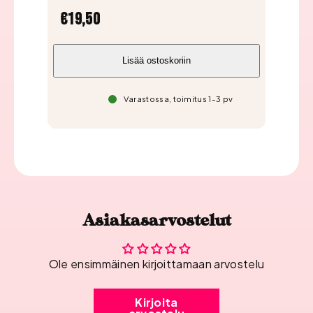
Hinta
Hi
€19,50
€1
Lisää ostoskoriin
Varastossa, toimitus 1-3 pv
Asiakasarvostelut
Ole ensimmäinen kirjoittamaan arvostelu
Kirjoita