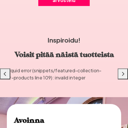
arvostelu
Inspiroidu!
Voisit pitää näistä tuotteista
Liquid error (snippets/featured-collection-
Liu'uta
Liu'u
or-products line 109): invalid integer
vasemmalle
oikea
Avoinna