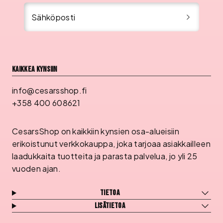
Sähköposti
Kaikkea kynsiin
info@cesarsshop.fi
+358 400 608621
CesarsShop on kaikkiin kynsien osa-alueisiin
erikoistunut verkkokauppa, joka tarjoaa asiakkailleen
laadukkaita tuotteita ja parasta palvelua, jo yli 25
vuoden ajan.
Tietoa
Lisätietoa