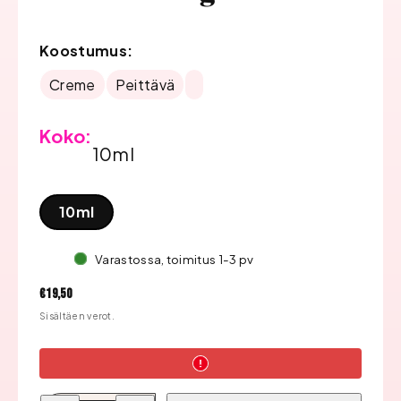
Koostumus:
Creme
Peittävä
Koko:
10ml
10ml
Varastossa, toimitus 1-3 pv
Hinta
€19,50
Sisältäen verot.