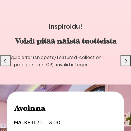
Inspiroidu!
Voisit pitää näistä tuotteista
Liquid error (snippets/featured-collection-
Liu'uta
Liu'u
or-products line 109): invalid integer
vasemmalle
oikea
Avoinna
MA-KE
11:30 - 18:00