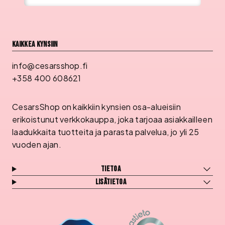
Kaikkea kynsiin
info@cesarsshop.fi
+358 400 608621
CesarsShop on kaikkiin kynsien osa-alueisiin
erikoistunut verkkokauppa, joka tarjoaa asiakkailleen
laadukkaita tuotteita ja parasta palvelua, jo yli 25
vuoden ajan.
Tietoa
Lisätietoa