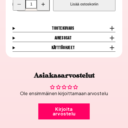
Pienennä
Lisää
Lisää ostoskoriin
Inveray
Inveray
Luxury
Luxury
Geelilakka,
Geelilakka,
188
188
Maroon
Maroon
Magic
Magic
Tuotekuvaus
määrää
määrää
Ainesosat
Käyttöohjeet
Asiakasarvostelut
Ole ensimmäinen kirjoittamaan arvostelu
Kirjoita
arvostelu