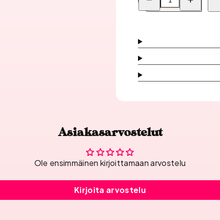
Inveray
Inveray
Luxury
Luxury
Geelilakka,
Geelilakka,
211
211
Meadow
Meadow
Breeze
Breeze
määrää
määrää
Asiakasarvostelut
Ole ensimmäinen kirjoittamaan arvostelu
Kirjoita arvostelu