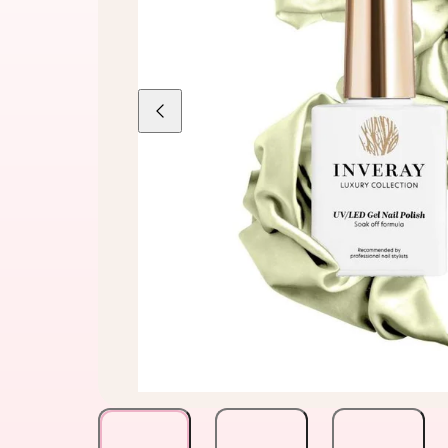
Liu'uta
vasemmalle