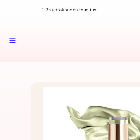
Siirry
1-3 vuorokauden toimitus!
sisältöön
VALIKKO