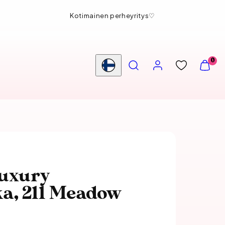
Kotimainen perheyritys♡
HAE
TILI
NÄYTÄ
0
OSTOS
Maa/alue
(
0
)
Luxury
ka, 211 Meadow