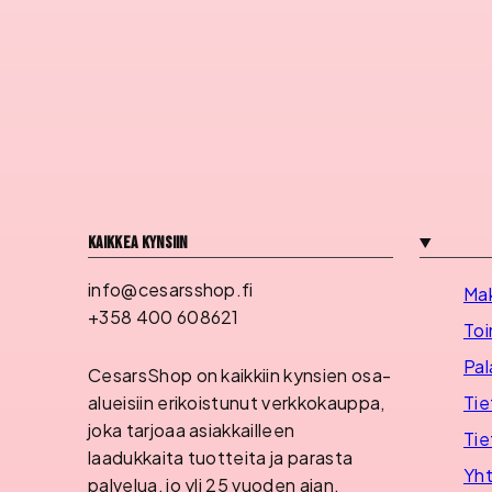
Kaikkea kynsiin
info@cesarsshop.fi
Ma
+358 400 608621
Toi
Pal
CesarsShop on kaikkiin kynsien osa-
Tie
alueisiin erikoistunut verkkokauppa,
joka tarjoaa asiakkailleen
Tie
laadukkaita tuotteita ja parasta
Yht
palvelua, jo yli 25 vuoden ajan.