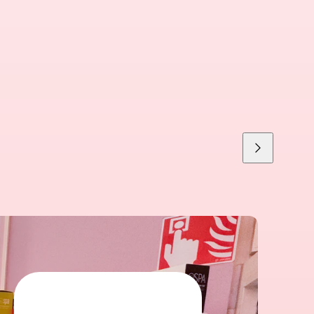
Liu'uta
oikealle