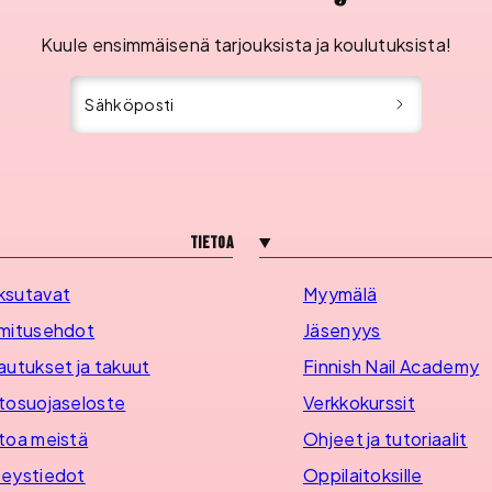
Kuule ensimmäisenä tarjouksista ja koulutuksista!
Sähköposti
Tietoa
ksutavat
Myymälä
mitusehdot
Jäsenyys
autukset ja takuut
Finnish Nail Academy
tosuojaseloste
Verkkokurssit
toa meistä
Ohjeet ja tutoriaalit
eystiedot
Oppilaitoksille