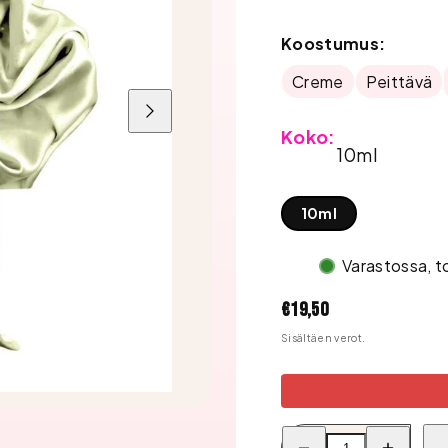
Koostumus:
Creme
Peittävä
Liu'uta
oikealle
Koko:
10ml
10ml
Varastossa, t
Hinta
€19,50
Sisältäen verot.
Pienennä
Lisää