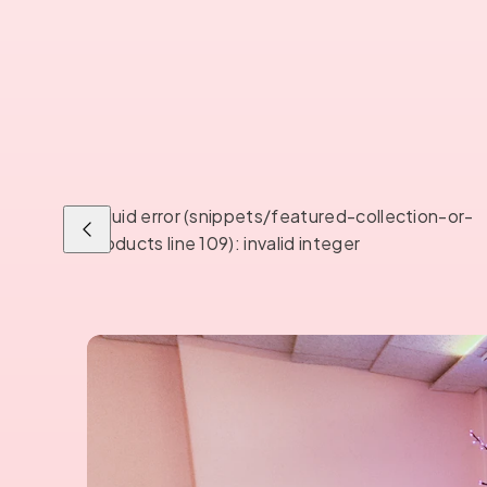
Liquid error (snippets/featured-collection-or-
Liu'uta
products line 109): invalid integer
vasemmalle