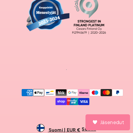
Maksutavat
Jäsenedut
Jäsenedut
Suomi
Suomi | EUR €