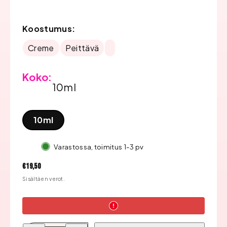
Koostumus:
Creme
Peittävä
Koko:
10ml
10ml
Varastossa, toimitus 1-3 pv
Hinta
€19,50
Sisältäen verot.