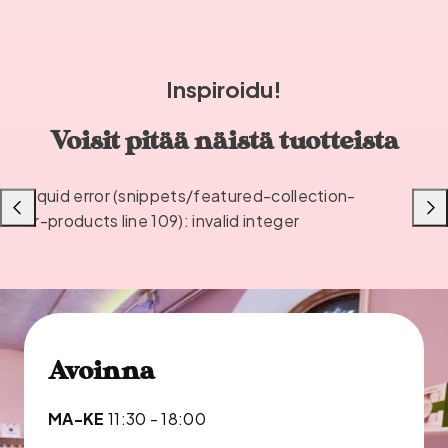
Inspiroidu!
Voisit pitää näistä tuotteista
Liquid error (snippets/featured-collection-
Liu'uta
Liu'u
or-products line 109): invalid integer
vasemmalle
oikea
Avoinna
MA-KE
11:30 - 18:00