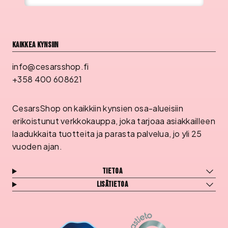
Kaikkea kynsiin
info@cesarsshop.fi
+358 400 608621
CesarsShop on kaikkiin kynsien osa-alueisiin
erikoistunut verkkokauppa, joka tarjoaa asiakkailleen
laadukkaita tuotteita ja parasta palvelua, jo yli 25
vuoden ajan.
Tietoa
Lisätietoa