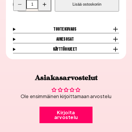
Pienennä
Lisää
Lisää ostoskoriin
Inveray
Inveray
Luxury
Luxury
Geelilakka,
Geelilakka,
23
23
Romance
Romance
määrää
määrää
Tuotekuvaus
Ainesosat
Käyttöohjeet
Asiakasarvostelut
Ole ensimmäinen kirjoittamaan arvostelu
Kirjoita
arvostelu