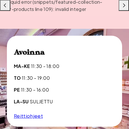
Liquid error (snippets/featured-collection-
Liu'uta
Liu'u
or-products line 109): invalid integer
vasemmalle
oikea
Avoinna
MA-KE
11:30 - 18:00
TO
11:30 - 19:00
PE
11:30 - 16:00
LA-SU
SULJETTU
Reittiohjeet