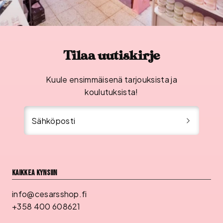
Tilaa uutiskirje
Kuule ensimmäisenä tarjouksista ja
koulutuksista!
Sähköposti
Kaikkea kynsiin
info@cesarsshop.fi
+358 400 608621