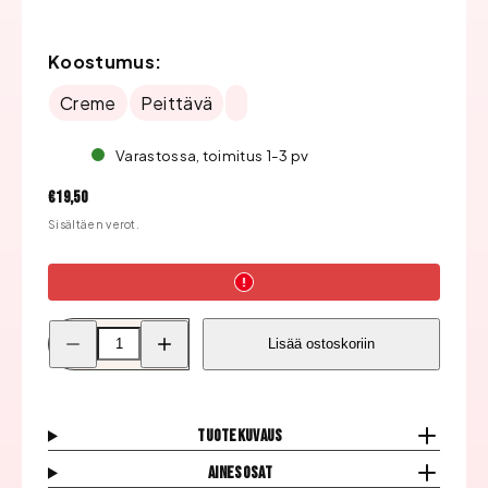
Koostumus:
Creme
Peittävä
Varastossa, toimitus 1-3 pv
Hinta
€19,50
Sisältäen verot.
Pienennä
Lisää
Lisää ostoskoriin
Inveray
Inveray
Luxury
Luxury
Geelilakka,
Geelilakka,
257
257
Venus&#39;
Venus&#39;
Blush
Blush
Tuotekuvaus
määrää
määrää
Ainesosat