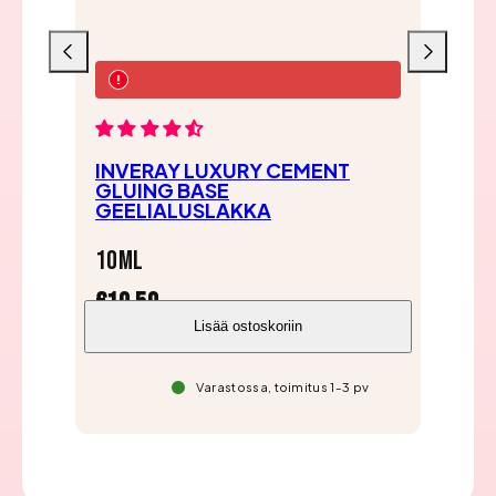
Liu'uta
Liu'uta
vasemmalle
oikealle
IN
INVERAY LUXURY CEMENT
GE
GLUING BASE
PI
GEELIALUSLAKKA
10
10ml
€1
€19,50
Lisää ostoskoriin
Varastossa, toimitus 1-3 pv