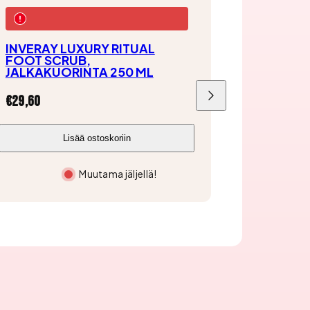
INVERAY LUXURY RITUAL
FOOT SCRUB,
JALKAKUORINTA 250 ML
Hinta
€29,60
Liu'uta
oikealle
Lisää ostoskoriin
Muutama jäljellä!