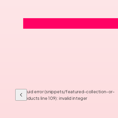
Liquid error (snippets/featured-collection-or-
Liu'uta
products line 109): invalid integer
vasemmalle