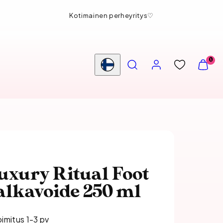
Ilmainen nouto myymälästä
HAE
TILI
NÄYTÄ
0
OSTOS
Maa/alue
(
0
)
uxury Ritual Foot
alkavoide 250 ml
oimitus 1-3 pv