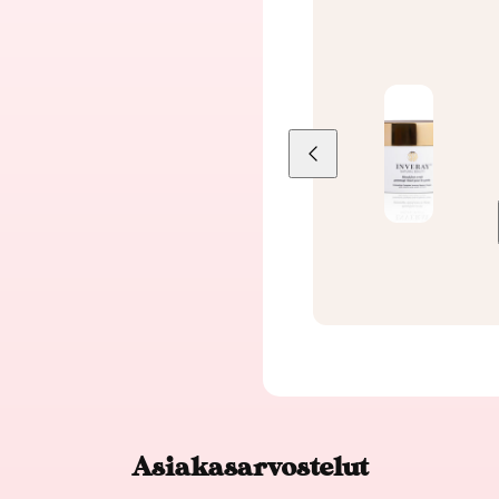
Liu'uta
vasemmalle
Asiakasarvostelut