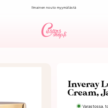
1-3 vuorokauden toimitus!
Inveray L
Cream, J
Varastossa, t