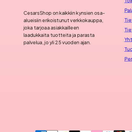
Toi
Pal
CesarsShop on kaikkiin kynsien osa-
Tie
alueisiin erikoistunut verkkokauppa,
joka tarjoaa asiakkailleen
Tie
laadukkaita tuotteita ja parasta
Yht
palvelua, jo yli 25 vuoden ajan.
Tuo
Per