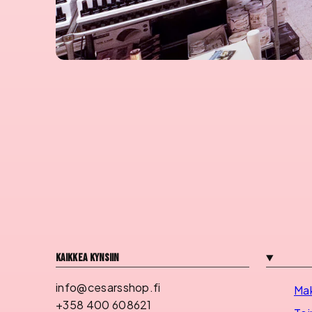
Kaikkea kynsiin
info@cesarsshop.fi
Ma
+358 400 608621