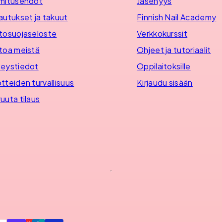
mitusehdot
Jäsenyys
autukset ja takuut
Finnish Nail Academy
tosuojaseloste
Verkkokurssit
toa meistä
Ohjeet ja tutoriaalit
eystiedot
Oppilaitoksille
tteiden turvallisuus
Kirjaudu sisään
uuta tilaus