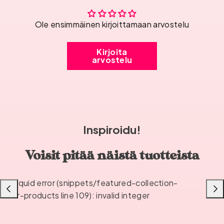
Ole ensimmäinen kirjoittamaan arvostelu
Kirjoita
arvostelu
Inspiroidu!
Voisit pitää näistä tuotteista
Liquid error (snippets/featured-collection-
Liu'uta
Liu'u
or-products line 109): invalid integer
vasemmalle
oikea