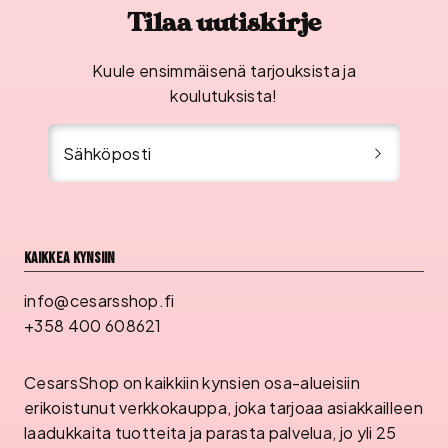
Tilaa uutiskirje
Kuule ensimmäisenä tarjouksista ja
koulutuksista!
Sähköposti
Kaikkea kynsiin
info@cesarsshop.fi
+358 400 608621
CesarsShop on kaikkiin kynsien osa-alueisiin
erikoistunut verkkokauppa, joka tarjoaa asiakkailleen
laadukkaita tuotteita ja parasta palvelua, jo yli 25