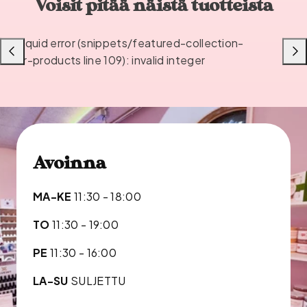
Voisit pitää näistä tuotteista
Liquid error (snippets/featured-collection-
Liu'uta
Liu'u
or-products line 109): invalid integer
vasemmalle
oikea
Avoinna
MA-KE
11:30 - 18:00
TO
11:30 - 19:00
PE
11:30 - 16:00
LA-SU
SULJETTU