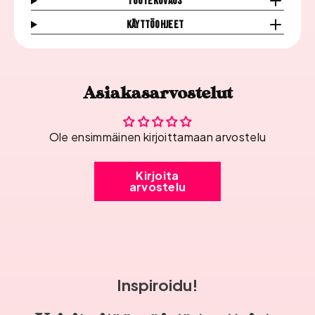
Tuotekuvaus
The
The
Crop
Crop
Käyttöohjeet
määrää
määrää
Asiakasarvostelut
Ole ensimmäinen kirjoittamaan arvostelu
Kirjoita
arvostelu
Inspiroidu!