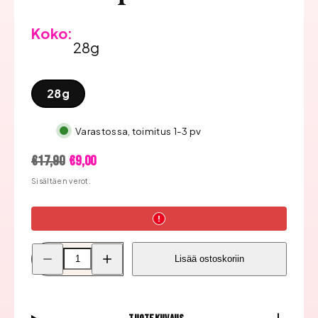
Koko:
28g
28g
Varastossa, toimitus 1-3 pv
Hinta
Alennushinta
€17,90
€9,00
Sisältäen verot.
Pienennä
Lisää
Lisää ostoskoriin
Kiara
Kiara
Sky
Sky
Dip
Dip
Väripulveri,
Väripulveri,
Cream
Cream
Of
Of