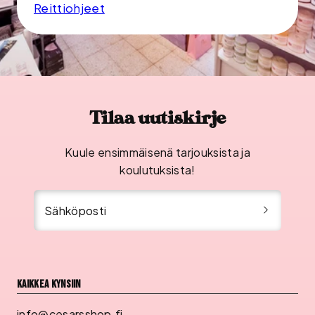
Reittiohjeet
Tilaa uutiskirje
Kuule ensimmäisenä tarjouksista ja
koulutuksista!
Sähköposti
Kaikkea kynsiin
info@cesarsshop.fi