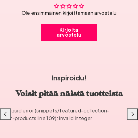
Ole ensimmäinen kirjoittamaan arvostelu
Kirjoita
arvostelu
Inspiroidu!
Voisit pitää näistä tuotteista
Liquid error (snippets/featured-collection-
Liu'uta
Liu'u
or-products line 109): invalid integer
vasemmalle
oikea