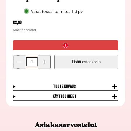
Varastossa, toimitus 1-3 pv
Hinta
€2,90
Sisältäen verot.
Pienennä
Lisää
Lisää ostoskoriin
Kynsikoriste,
Kynsikoriste,
Star
Star
Roikkuvalla
Roikkuvalla
Osalla
Osalla
Hopea
Hopea
2
2
Tuotekuvaus
kpl
kpl
määrää
määrää
Käyttöohjeet
Asiakasarvostelut