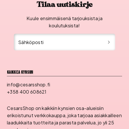
Tilaa uutiskirje
Kuule ensimmäisenä tarjouksista ja
koulutuksista!
Sähköposti
Kaikkea kynsiin
info@cesarsshop.fi
+358 400 608621
CesarsShop on kaikkiin kynsien osa-alueisiin
erikoistunut verkkokauppa, joka tarjoaa asiakkailleen
laadukkaita tuotteita ja parasta palvelua, jo yli 25