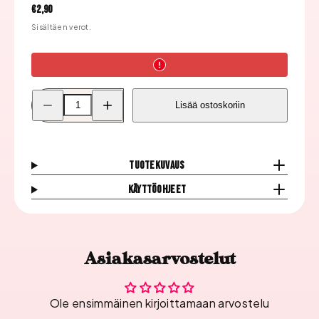
Hinta
€2,90
Sisältäen verot.
Pienennä
Lisää
Lisää ostoskoriin
Kynsitarrat,
Kynsitarrat,
Cherub
Cherub
02
02
määrää
määrää
Tuotekuvaus
Käyttöohjeet
Asiakasarvostelut
Ole ensimmäinen kirjoittamaan arvostelu