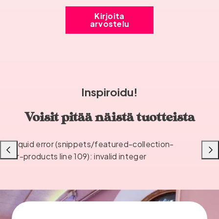
Kirjoita
arvostelu
Inspiroidu!
Voisit pitää näistä tuotteista
Liquid error (snippets/featured-collection-
Liu'uta
Liu'u
or-products line 109): invalid integer
vasemmalle
oikea