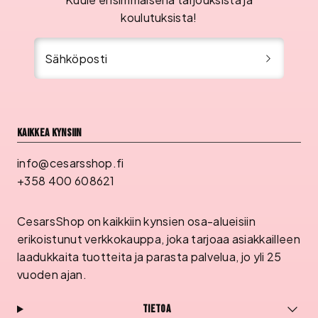
koulutuksista!
Sähköposti
Kaikkea kynsiin
info@cesarsshop.fi
+358 400 608621
CesarsShop on kaikkiin kynsien osa-alueisiin
erikoistunut verkkokauppa, joka tarjoaa asiakkailleen
laadukkaita tuotteita ja parasta palvelua, jo yli 25
vuoden ajan.
Tietoa