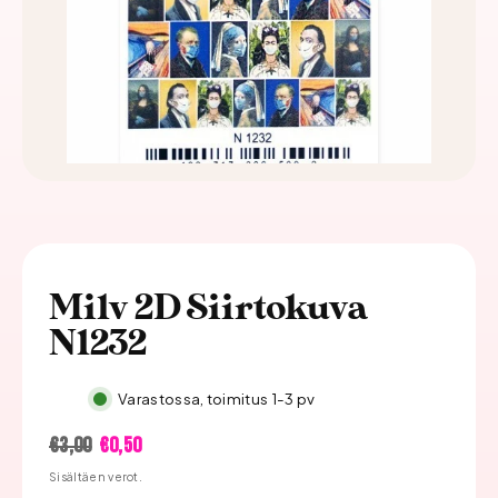
Milv 2D Siirtokuva
N1232
Varastossa, toimitus 1-3 pv
Hinta
Alennushinta
€3,00
€0,50
Sisältäen verot.