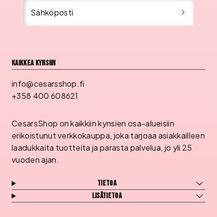
Sähköposti
Kaikkea kynsiin
info@cesarsshop.fi
+358 400 608621
CesarsShop on kaikkiin kynsien osa-alueisiin
erikoistunut verkkokauppa, joka tarjoaa asiakkailleen
laadukkaita tuotteita ja parasta palvelua, jo yli 25
vuoden ajan.
Tietoa
Lisätietoa