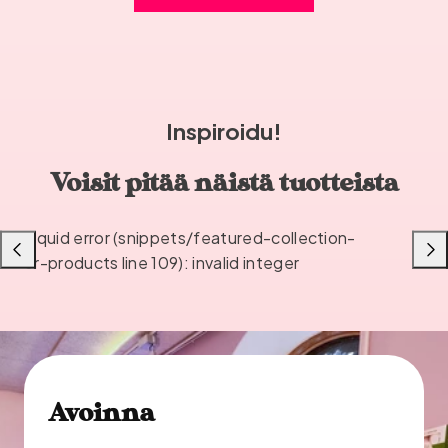
Inspiroidu!
Voisit pitää näistä tuotteista
Liquid error (snippets/featured-collection-
Liu'uta
Liu'u
or-products line 109): invalid integer
vasemmalle
oikea
Avoinna