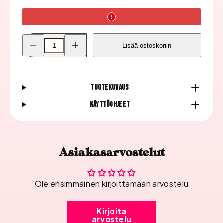
Pienennä
Lisää
Lisää ostoskoriin
Milv
Milv
2D
2D
Siirtokuva
Siirtokuva
N1232
N1232
määrää
määrää
Tuotekuvaus
Käyttöohjeet
Asiakasarvostelut
Ole ensimmäinen kirjoittamaan arvostelu
Kirjoita
arvostelu