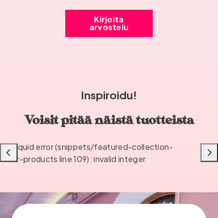
Kirjoita
arvostelu
Inspiroidu!
Voisit pitää näistä tuotteista
Liquid error (snippets/featured-collection-
Liu'uta
Liu'u
or-products line 109): invalid integer
vasemmalle
oikea