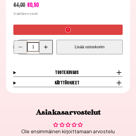
Hinta
Alennushinta
€4,00
€0,50
Sisältäen verot.
Pienennä
Lisää
Lisää ostoskoriin
Milv
Milv
3D
3D
Siirtokuva
Siirtokuva
B137
B137
määrää
määrää
Tuotekuvaus
Käyttöohjeet
Asiakasarvostelut
Ole ensimmäinen kirjoittamaan arvostelu