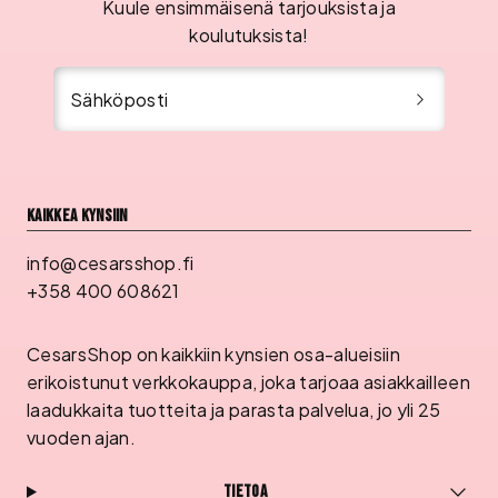
Kuule ensimmäisenä tarjouksista ja
koulutuksista!
Sähköposti
Kaikkea kynsiin
info@cesarsshop.fi
+358 400 608621
CesarsShop on kaikkiin kynsien osa-alueisiin
erikoistunut verkkokauppa, joka tarjoaa asiakkailleen
laadukkaita tuotteita ja parasta palvelua, jo yli 25
vuoden ajan.
Tietoa