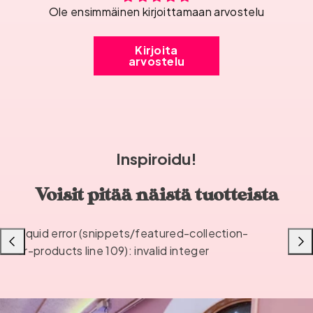
Ole ensimmäinen kirjoittamaan arvostelu
Kirjoita
arvostelu
Inspiroidu!
Voisit pitää näistä tuotteista
Liquid error (snippets/featured-collection-
Liu'uta
Liu'u
or-products line 109): invalid integer
vasemmalle
oikea