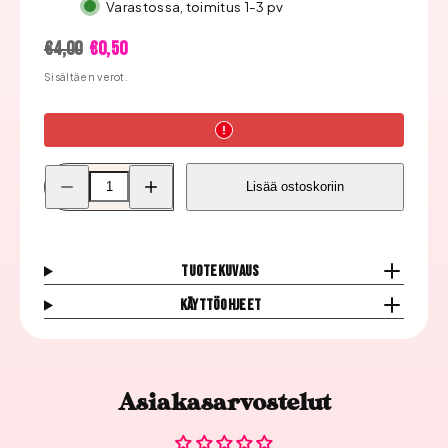
Varastossa, toimitus 1-3 pv
Hinta
Alennushinta
€4,00
€0,50
Sisältäen verot.
Pienennä
Lisää
Lisää ostoskoriin
Milv
Milv
3D
3D
Siirtokuva
Siirtokuva
B302
B302
määrää
määrää
Tuotekuvaus
Käyttöohjeet
Asiakasarvostelut