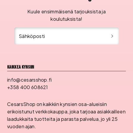
Kuule ensimmäisenä tarjouksista ja
koulutuksista!
Sähköposti
Kaikkea kynsiin
info@cesarsshop.fi
+358 400 608621
CesarsShop on kaikkiin kynsien osa-alueisiin
erikoistunut verkkokauppa, joka tarjoaa asiakkailleen
laadukkaita tuotteita ja parasta palvelua, jo yli 25
vuoden ajan.