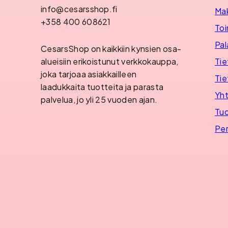
info@cesarsshop.fi
Ma
+358 400 608621
Toi
Pal
CesarsShop on kaikkiin kynsien osa-
Tie
alueisiin erikoistunut verkkokauppa,
joka tarjoaa asiakkailleen
Tie
laadukkaita tuotteita ja parasta
Yht
palvelua, jo yli 25 vuoden ajan.
Tuo
Per