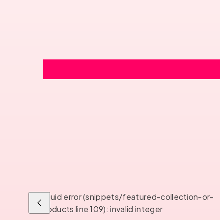
Liquid error (snippets/featured-collection-or-
Liu'uta
products line 109): invalid integer
vasemmalle