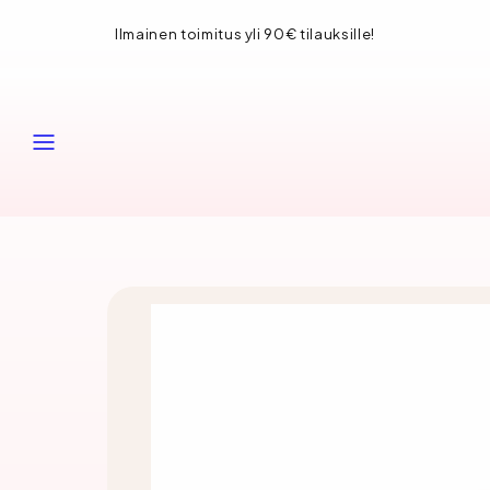
Siirry
Ilmainen toimitus yli 90€ tilauksille!
sisältöön
VALIKKO