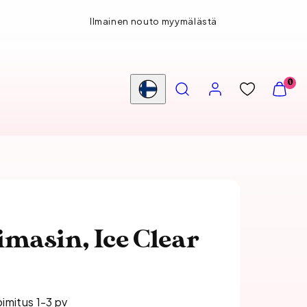
Ilmainen nouto myymälästä
HAE
TILI
NÄYTÄ
0
OSTOS
Maa/alue
(
0
)
masin, Ice Clear
oimitus 1-3 pv