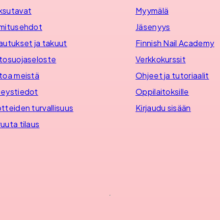
ksutavat
Myymälä
mitusehdot
Jäsenyys
autukset ja takuut
Finnish Nail Academy
tosuojaseloste
Verkkokurssit
toa meistä
Ohjeet ja tutoriaalit
eystiedot
Oppilaitoksille
tteiden turvallisuus
Kirjaudu sisään
uuta tilaus