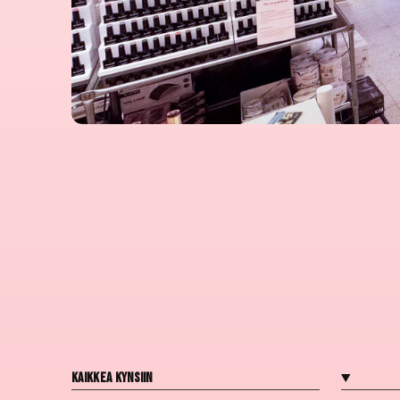
Kaikkea kynsiin