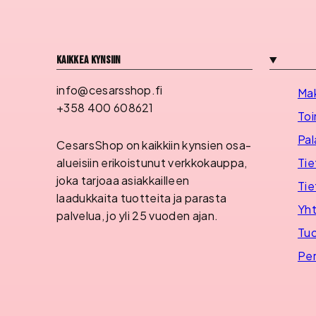
Kaikkea kynsiin
info@cesarsshop.fi
Ma
+358 400 608621
Toi
Pal
CesarsShop on kaikkiin kynsien osa-
Tie
alueisiin erikoistunut verkkokauppa,
joka tarjoaa asiakkailleen
Tie
laadukkaita tuotteita ja parasta
Yht
palvelua, jo yli 25 vuoden ajan.
Tuo
Per