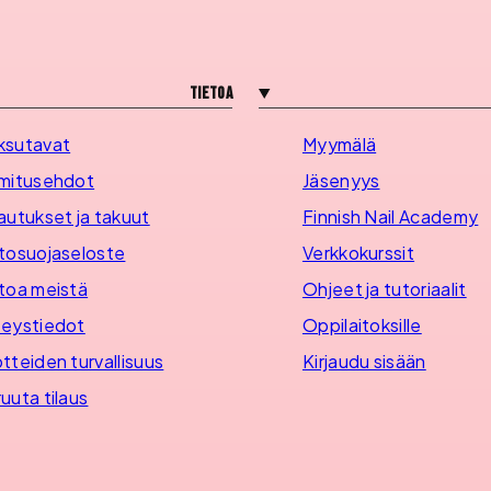
Tietoa
ksutavat
Myymälä
mitusehdot
Jäsenyys
autukset ja takuut
Finnish Nail Academy
tosuojaseloste
Verkkokurssit
toa meistä
Ohjeet ja tutoriaalit
eystiedot
Oppilaitoksille
tteiden turvallisuus
Kirjaudu sisään
uuta tilaus