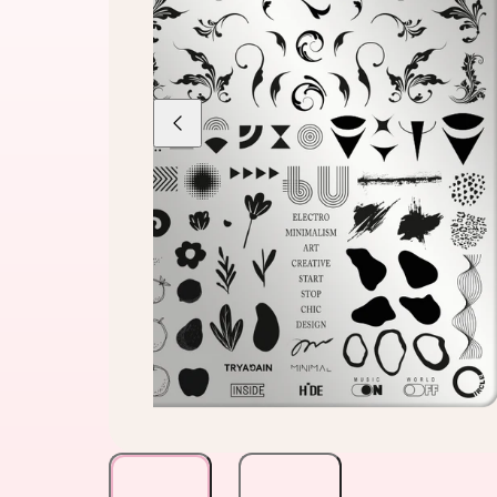
Liu'uta
vasemmalle