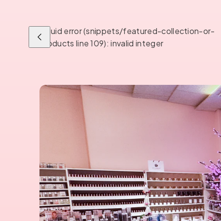
Liquid error (snippets/featured-collection-or-
Liu'uta
products line 109): invalid integer
vasemmalle