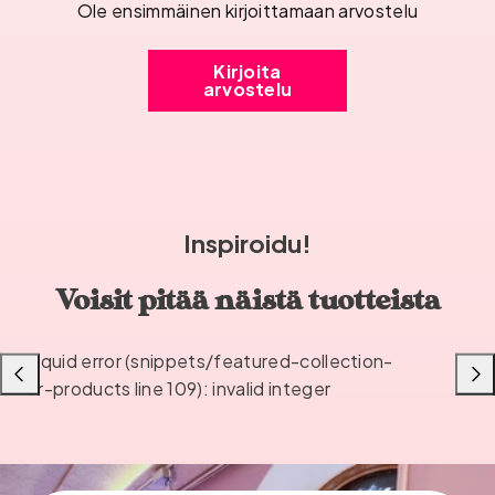
Ole ensimmäinen kirjoittamaan arvostelu
Kirjoita
arvostelu
Inspiroidu!
Voisit pitää näistä tuotteista
Liquid error (snippets/featured-collection-
Liu'uta
Liu'u
or-products line 109): invalid integer
vasemmalle
oikea