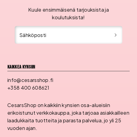
Kuule ensimmäisenä tarjouksista ja
koulutuksista!
Sähköposti
Kaikkea kynsiin
info@cesarsshop.fi
+358 400 608621
CesarsShop on kaikkiin kynsien osa-alueisiin
erikoistunut verkkokauppa, joka tarjoaa asiakkailleen
laadukkaita tuotteita ja parasta palvelua, jo yli 25
vuoden ajan.