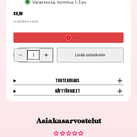
Varastossa, toimitus 1-3 pv
Hinta
€8,90
Sisältäen verot.
Pienennä
Lisää
Lisää ostoskoriin
Moyra
Moyra
Leimauslaatta,
Leimauslaatta,
93
93
Blossometry
Blossometry
2
2
määrää
määrää
Tuotekuvaus
Käyttöohjeet
Asiakasarvostelut